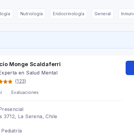
logía
Nutriología
Endocrinología
General
Inmun
cío Monge Scaldaferri
Experta en Salud Mental
(
123
)
í
Evaluaciones
Presencial
as 3712, La Serena, Chile
 Pediatría