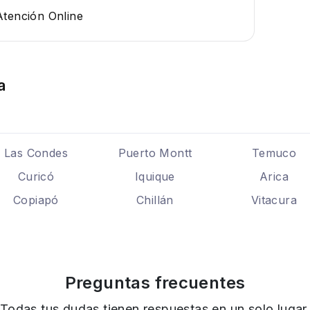
Atención Online
a
Las Condes
Puerto Montt
Temuco
Curicó
Iquique
Arica
Copiapó
Chillán
Vitacura
Preguntas frecuentes
Todas tus dudas tienen respuestas en un solo lugar