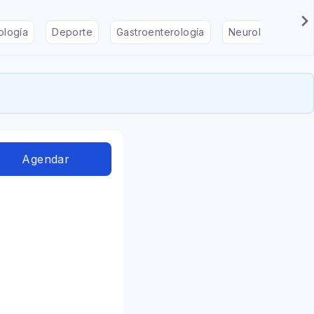
ología
Deporte
Gastroenterología
Neurología
F
Agendar