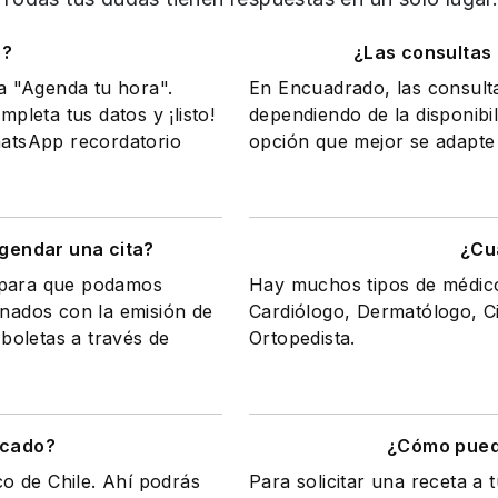
o?
¿Las consultas
na "Agenda tu hora".
En Encuadrado, las consult
mpleta tus datos y ¡listo!
dependiendo de la disponibil
WhatsApp recordatorio
opción que mejor se adapte 
gendar una cita?
¿Cu
a para que podamos
Hay muchos tipos de médicos
onados con la emisión de
Cardiólogo, Dermatólogo, Ci
 boletas a través de
Ortopedista.
icado?
¿Cómo puedo
co de Chile. Ahí podrás
Para solicitar una receta a 