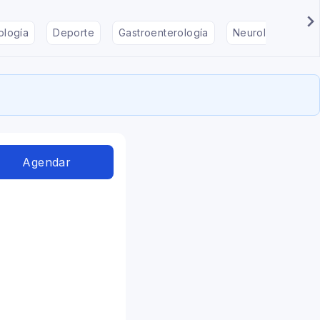
ología
Deporte
Gastroenterología
Neurología
F
Agendar