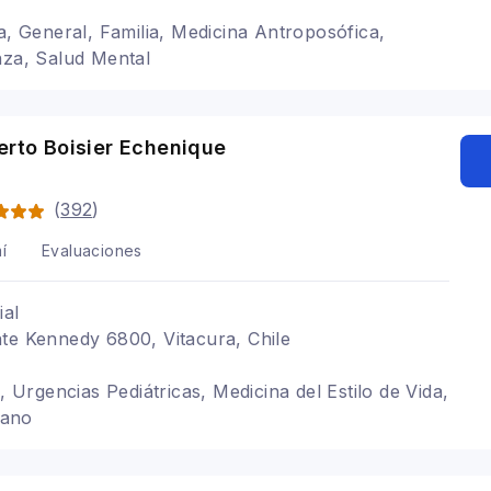
ía, General, Familia, Medicina Antroposófica,
nza, Salud Mental
erto Boisier Echenique
(
392
)
í
Evaluaciones
ial
te Kennedy 6800, Vitacura, Chile
a, Urgencias Pediátricas, Medicina del Estilo de Vida,
mano