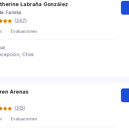
atherine Labraña González
e Familia
(
347
)
í
Evaluaciones
ial
cepción, Chile
a
aren Arenas
(
315
)
í
Evaluaciones