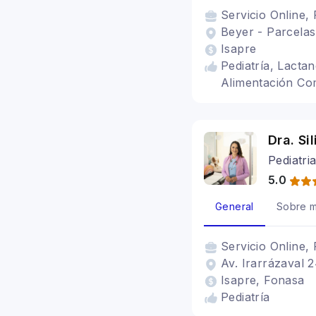
Servicio
Online, 
Beyer - Parcelas
Isapre
Pediatría, Lacta
Alimentación Co
Dra. Si
Pediatri
5.0
General
Sobre m
Servicio
Online, 
Av. Irarrázaval 
Isapre, Fonasa
Pediatría