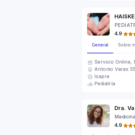
HAISKE
PEDIAT
4.9
General
Sobre m
Servicio
Online, 
Antonio Varas 55
Isapre
Pediatría
Dra. Va
Medicina
4.9