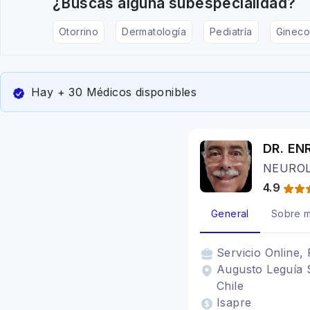
¿Buscas alguna subespecialidad?
Otorrino
Dermatología
Pediatría
Gineco
Hay + 30 Médicos disponibles
DR. EN
NEUROL
4.9
General
Sobre m
Servicio
Online, 
Augusto Leguía 
Chile
Isapre