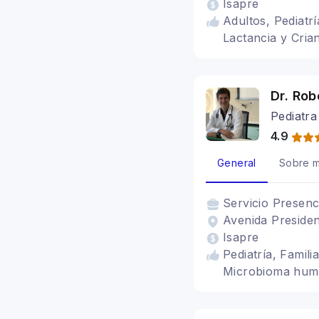
Isapre
Adultos, Pediatr
Lactancia y Cria
Dr. Rob
Pediatra
4.9
General
Sobre m
Servicio
Presenc
Avenida Presiden
Isapre
Pediatría, Famili
Microbioma hu