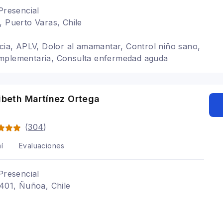
Presencial
, Puerto Varas, Chile
ncia, APLV, Dolor al amamantar, Control niño sano,
mplementaria, Consulta enfermedad aguda
libeth Martínez Ortega
a
(
304
)
í
Evaluaciones
Presencial
2401, Ñuñoa, Chile