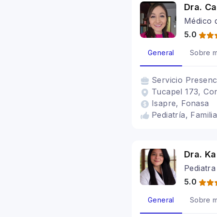
Dra. C
Médico d
5.0
General
Sobre m
Servicio
Presenc
Tucapel 173, Con
Isapre, Fonasa
Pediatría, Famili
Dra. K
Pediatra
5.0
General
Sobre m