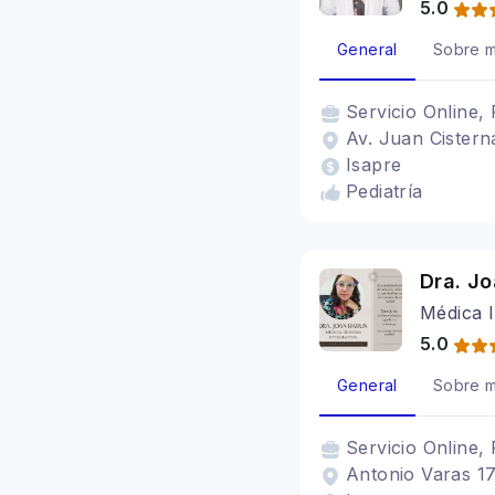
5.0
General
Sobre m
Servicio
Online, 
Av. Juan Cisterna
Isapre
Pediatría
Dra. J
Médica I
5.0
General
Sobre m
Servicio
Online, 
Antonio Varas 17