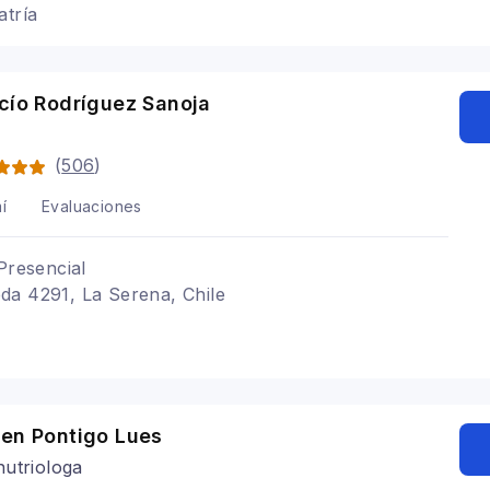
atría
cío Rodríguez Sanoja
(
506
)
í
Evaluaciones
Presencial
da 4291, La Serena, Chile
ren Pontigo Lues
utriologa