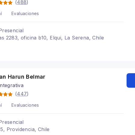
(
488
)
í
Evaluaciones
Presencial
s 2283, oficina b10, Elqui, La Serena, Chile
oan Harun Belmar
ntegrativa
(
447
)
í
Evaluaciones
Presencial
5, Providencia, Chile