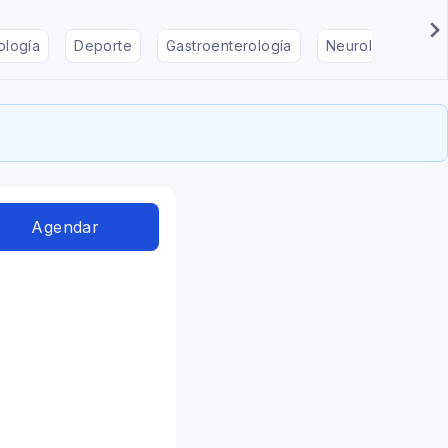
ología
Deporte
Gastroenterología
Neurología
F
Agendar