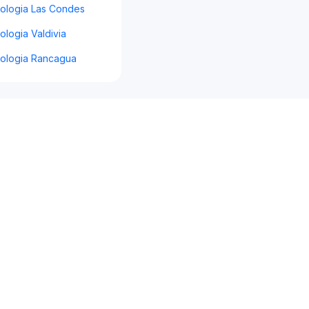
iologia Las Condes
ologia Valdivia
iologia Rancagua