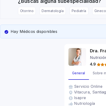
¿Buscas alguna subespecialidad?
Otorrino
Dermatología
Pediatría
Gineco
Hay Médicos disponibles
Dra. Fr
Nutrició
4.9
General
Sobre m
Servicio
Online
Vitacura, Santiag
Isapre
Nutriología