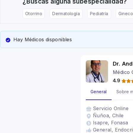
¿Buscas alguna subespecialidad?
Otorrino
Dermatología
Pediatría
Gineco
Hay Médicos disponibles
Dr. And
Médico 
4.9
General
Sobre m
Servicio
Online
Ñuñoa, Chile
Isapre, Fonasa
General, Endocri