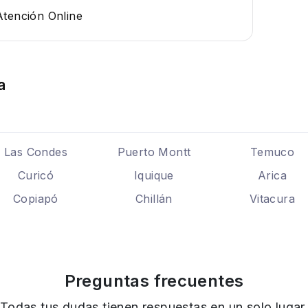
Atención Online
a
Las Condes
Puerto Montt
Temuco
Curicó
Iquique
Arica
Copiapó
Chillán
Vitacura
Preguntas frecuentes
Todas tus dudas tienen respuestas en un solo lugar