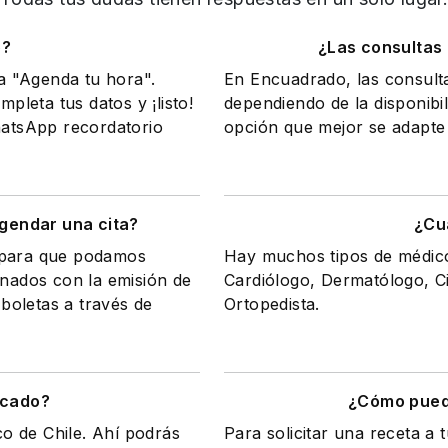
o?
¿Las consultas
na "Agenda tu hora".
En Encuadrado, las consult
mpleta tus datos y ¡listo!
dependiendo de la disponibil
WhatsApp recordatorio
opción que mejor se adapte 
gendar una cita?
¿Cu
a para que podamos
Hay muchos tipos de médicos
onados con la emisión de
Cardiólogo, Dermatólogo, Ci
 boletas a través de
Ortopedista.
icado?
¿Cómo puedo
co de Chile. Ahí podrás
Para solicitar una receta a 