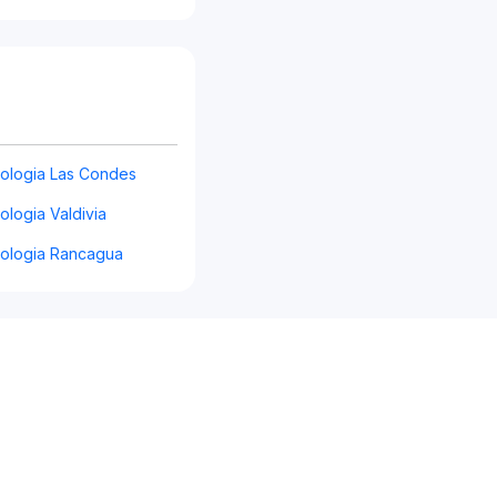
iologia Las Condes
ologia Valdivia
iologia Rancagua