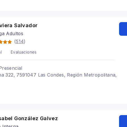
viera Salvador
ga Adultos
(
514
)
í
Evaluaciones
Presencial
cina 322, 7591047 Las Condes, Región Metropolitana,
Isabel González Galvez
 Interna