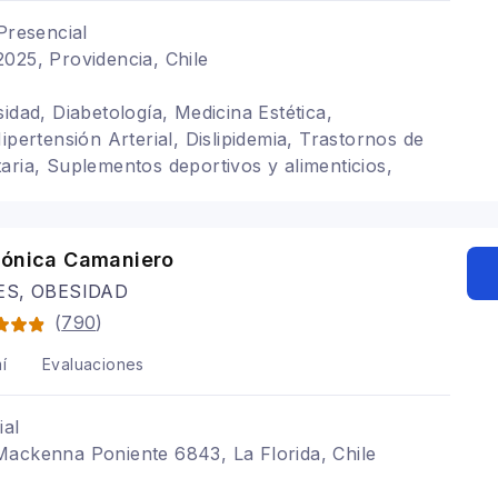
Presencial
025, Providencia, Chile
idad, Diabetología, Medicina Estética,
ipertensión Arterial, Dislipidemia, Trastornos de
aria, Suplementos deportivos y alimenticios,
veganos
rónica Camaniero
ES, OBESIDAD
(
790
)
í
Evaluaciones
ial
Mackenna Poniente 6843, La Florida, Chile