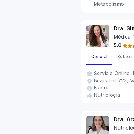
Metabolismo
Dra. S
Médica 
5.0
General
Sobre m
Servicio
Online, 
Beauchef 723, Va
Isapre
Nutriología
Dra. A
Nutriolo