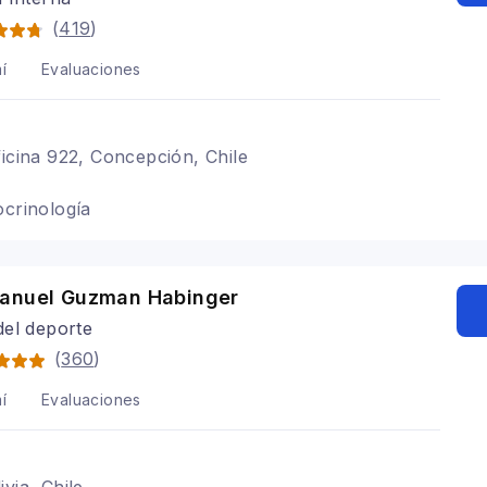
(
419
)
í
Evaluaciones
ficina 922, Concepción, Chile
ocrinología
anuel Guzman Habinger
del deporte
(
360
)
í
Evaluaciones