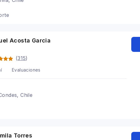
via, Chile
orte
uel Acosta Garcia
(
315
)
í
Evaluaciones
Condes, Chile
mila Torres