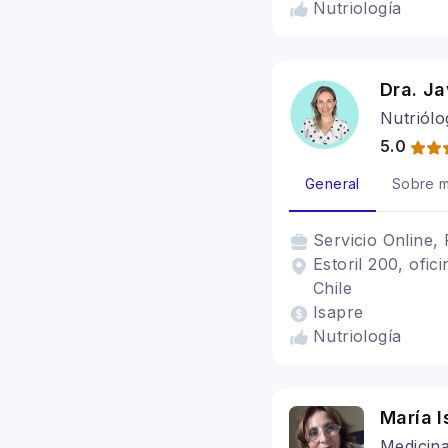
Nutriología
Dra. Ja
Nutriólo
5.0
General
Sobre m
Servicio
Online, 
Estoril 200, ofi
Chile
Isapre
Nutriología
María 
Medicina