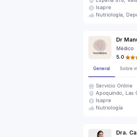
España 919, Valdi
Isapre
Nutriología, Dep
Dr Man
Médico
5.0
General
Sobre m
Servicio
Online
Apoquindo, Las 
Isapre
Nutriología
Dra. Ca