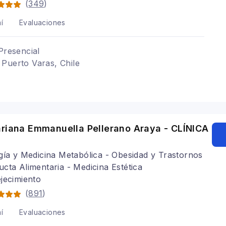
(
349
)
í
Evaluaciones
Presencial
Puerto Varas, Chile
ariana Emmanuella Pellerano Araya - CLÍNICA
gía y Medicina Metabólica - Obesidad y Trastornos
cta Alimentaria - Medicina Estética
jecimiento
(
891
)
í
Evaluaciones