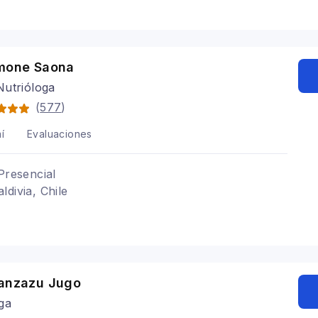
imone Saona
Nutrióloga
(
577
)
í
Evaluaciones
Presencial
ldivia, Chile
ranzazu Jugo
ga