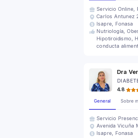
Servicio
Online, 
Carlos Antunez 2
Isapre, Fonasa
Nutriología, Obes
Hipotiroidismo, H
conducta aliment
Vegetarianos - 
Dra Ve
DIABET
4.8
General
Sobre m
Servicio
Presenc
Avenida Vicuña 
Isapre, Fonasa