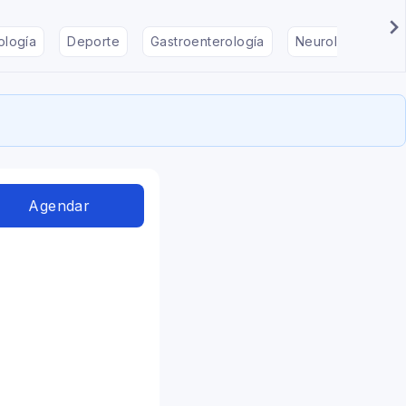
ología
Deporte
Gastroenterología
Neurología
F
Agendar