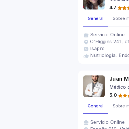
4.7
General
Sobre m
Servicio
Online
O'Higgins 241, o
Isapre
Nutriología, End
Juan M
Médico 
5.0
General
Sobre m
Servicio
Online