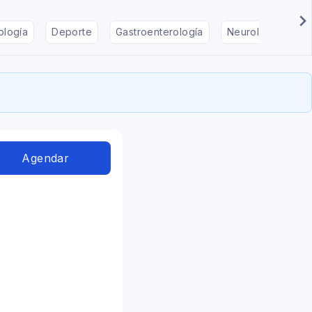
ología
Deporte
Gastroenterología
Neurología
F
Agendar