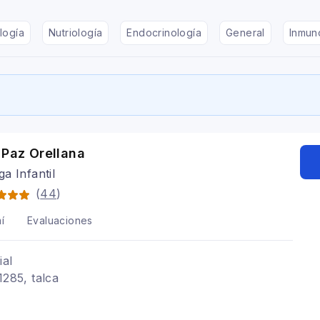
logía
Nutriología
Endocrinología
General
Inmun
 Paz Orellana
a Infantil
(
44
)
í
Evaluaciones
ial
1285, talca