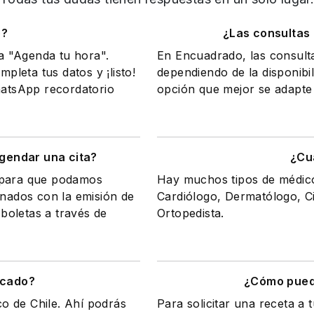
o?
¿Las consultas
na "Agenda tu hora".
En Encuadrado, las consult
mpleta tus datos y ¡listo!
dependiendo de la disponibil
WhatsApp recordatorio
opción que mejor se adapte 
gendar una cita?
¿Cu
a para que podamos
Hay muchos tipos de médicos
onados con la emisión de
Cardiólogo, Dermatólogo, Ci
 boletas a través de
Ortopedista.
icado?
¿Cómo puedo
co de Chile. Ahí podrás
Para solicitar una receta a 