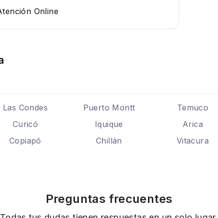
Atención Online
a
Las Condes
Puerto Montt
Temuco
Curicó
Iquique
Arica
Copiapó
Chillán
Vitacura
Preguntas frecuentes
Todas tus dudas tienen respuestas en un solo lugar