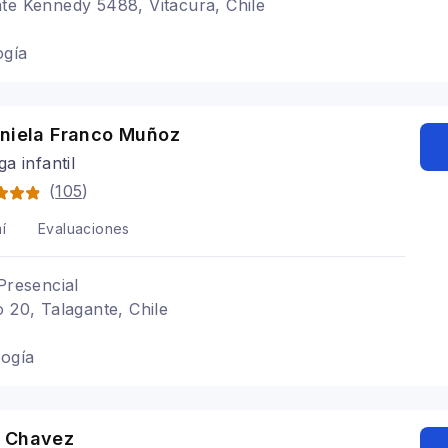
te Kennedy 5488, Vitacura, Chile
ogía
aniela Franco Muñoz
a infantil
(
105
)
í
Evaluaciones
Presencial
o 20, Talagante, Chile
logía
 Chavez