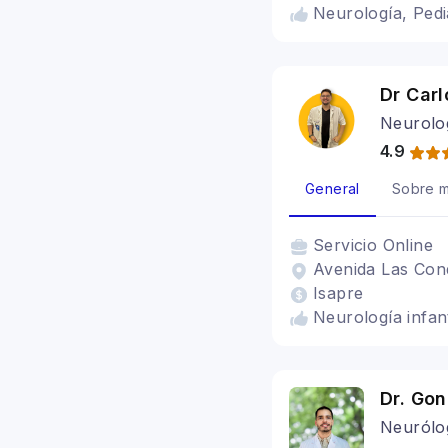
Neurología, Pedi
Dr Carl
Neurolog
4.9
General
Sobre m
Servicio
Online
Avenida Las Con
Isapre
Neurología infant
Dr. Go
Neurólo