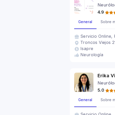
Neurólo
4.9
General
Sobre m
Servicio
Online, 
Troncos Viejos 2
Isapre
Neurología
Erika V
Neurólo
5.0
General
Sobre m
Servicio
Online