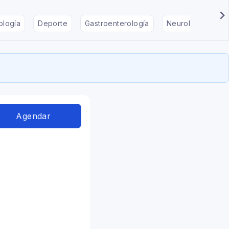
ología
Deporte
Gastroenterología
Neurología
F
Agendar