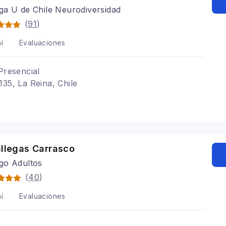
ga U de Chile Neurodiversidad
(
91
)
í
Evaluaciones
Presencial
135, La Reina, Chile
illegas Carrasco
go Adultos
(
40
)
í
Evaluaciones