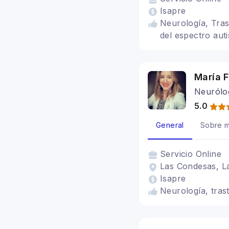
Isapre
Neurología, Tras
del espectro aut
María 
Neurólog
5.0
General
Sobre m
Servicio
Online
Las Condesas, L
Isapre
Neurología, tras