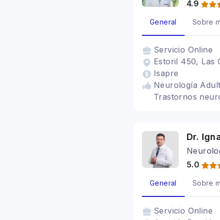
4.9
General
Sobre m
Servicio
Online
Estoril 450, Las
Isapre
Neurología Adult
Trastornos neur
Dr. Ign
Neurolo
5.0
General
Sobre m
Servicio
Online