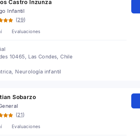
los Castro Inzunza
o Infantil
(
29
)
í
Evaluaciones
ial
des 10465, Las Condes, Chile
rica, Neurología infantil
stian Sobarzo
General
(
21
)
í
Evaluaciones