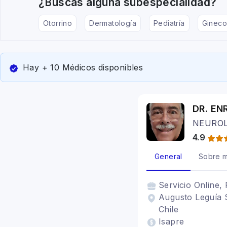
¿Buscas alguna subespecialidad?
Otorrino
Dermatología
Pediatría
Gineco
Hay + 10 Médicos disponibles
DR. EN
NEUROL
4.9
General
Sobre m
Servicio
Online, 
Augusto Leguía 
Chile
Isapre