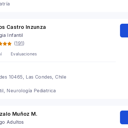
atría
os Castro Inzunza
ia Infantil
(
191
)
í
Evaluaciones
des 10465, Las Condes, Chile
il, Neurología Pediatrica
nzalo Muñoz M.
go Adultos