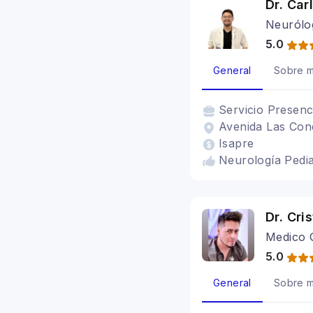
Dr. Car
Neurólog
5.0
General
Sobre m
Servicio
Presenc
Avenida Las Con
Isapre
Neurología Pediat
Dr. Cri
Medico 
5.0
General
Sobre m