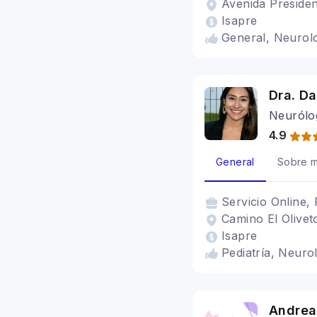
Avenida Presiden
Isapre
General, Neurol
Dra. D
Neurólog
4.9
General
Sobre m
Servicio
Online, 
Camino El Olivet
Isapre
Pediatría, Neuro
Andrea