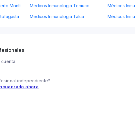
erto Montt
Médicos Inmunologia Temuco
Médicos Inmun
tofagasta
Médicos Inmunologia Talca
Médicos Inmu
fesionales
 cuenta
fesional independiente?
ncuadrado ahora