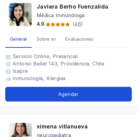
Javiera Berho Fuenzalida
Médica Inmunóloga
4.9
(
46
)
General
Sobre mí
Evaluaciones
Servicio
Online, Presencial
Antonio Bellet 143, Providencia, Chile
Isapre
Inmunología, Alergias
Agendar
ximena villanueva
neuropediatra