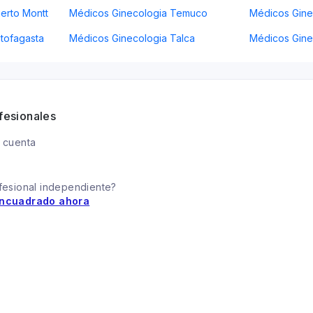
erto Montt
Médicos Ginecologia Temuco
Médicos Ginec
tofagasta
Médicos Ginecologia Talca
Médicos Gine
fesionales
 cuenta
fesional independiente?
ncuadrado ahora