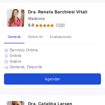
Dra. Renata Barchiesi Vitali
Medicina
5.0
(
159
)
General
Sobre mí
Evaluaciones
Servicio
Online
Online
Isapre
General, Deporte
Agendar
Dra. Catalina Larsen