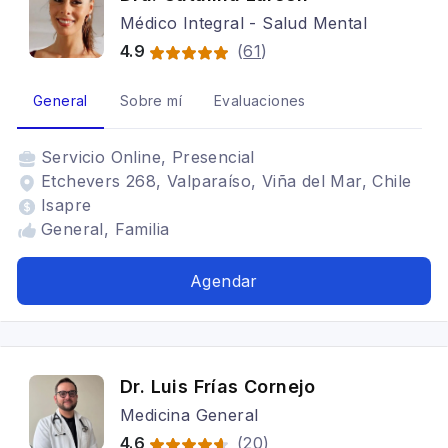
Médico Integral - Salud Mental
4.9
(
61
)
General
Sobre mí
Evaluaciones
Servicio
Online, Presencial
Etchevers 268, Valparaíso, Viña del Mar, Chile
Isapre
General, Familia
Agendar
Dr. Luis Frías Cornejo
Medicina General
4.6
(
20
)