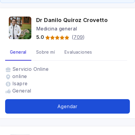
Dr Danilo Quiroz Crovetto
Medicina general
5.0
(
709
)
General
Sobre mí
Evaluaciones
Servicio
Online
online
Isapre
General
Agendar