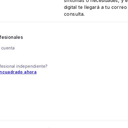
síntomas o necesidades, y el
digital te llegará a tu corr
consulta.
fesionales
 cuenta
fesional independiente?
ncuadrado ahora