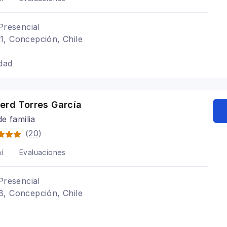
Presencial
1, Concepción, Chile
dad
erd Torres García
e familia
(
20
)
í
Evaluaciones
Presencial
8, Concepción, Chile