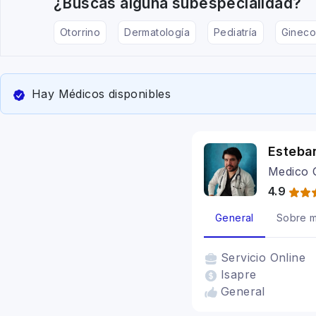
¿Buscas alguna subespecialidad?
Otorrino
Dermatología
Pediatría
Gineco
Hay Médicos disponibles
Esteba
Medico 
4.9
General
Sobre m
Servicio
Online
Isapre
General