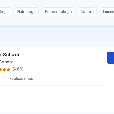
logía
Nutriología
Endocrinología
General
Inmun
n Schade
General
(
468
)
í
Evaluaciones