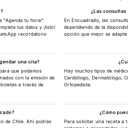
o?
¿Las consultas
na "Agenda tu hora".
En Encuadrado, las consult
mpleta tus datos y ¡listo!
dependiendo de la disponibil
WhatsApp recordatorio
opción que mejor se adapte 
gendar una cita?
¿Cu
a para que podamos
Hay muchos tipos de médicos
onados con la emisión de
Cardiólogo, Dermatólogo, Ci
 boletas a través de
Ortopedista.
icado?
¿Cómo puedo
co de Chile. Ahí podrás
Para solicitar una receta a 