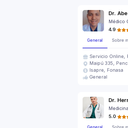
Dr. Abe
Médico 
4.9
General
Sobre m
Servicio
Online, 
Maipú 335, Penc
Isapre, Fonasa
General
Dr. He
Medicina
5.0
General
Sobre m