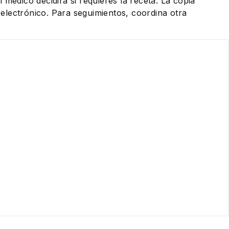
 médico decidirá si requieres la receta. La copia
eo electrónico. Para seguimientos, coordina otra