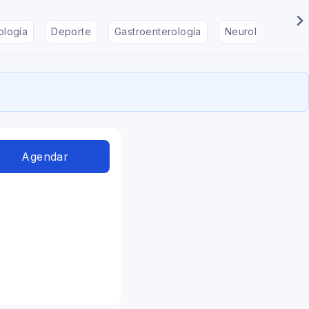
ología
Deporte
Gastroenterología
Neurología
F
Agendar