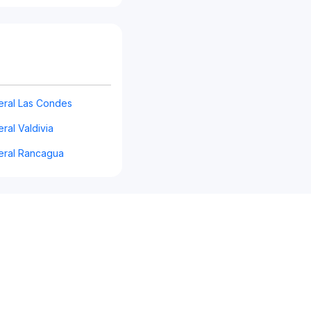
ral Las Condes
ral Valdivia
eral Rancagua