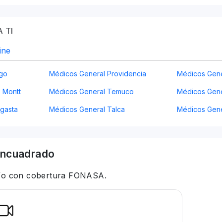
 TI
ine
ago
Médicos General Providencia
Médicos Gene
 Montt
Médicos General Temuco
Médicos Gene
gasta
Médicos General Talca
Médicos Gen
ncuadrado
 y/o con cobertura FONASA.