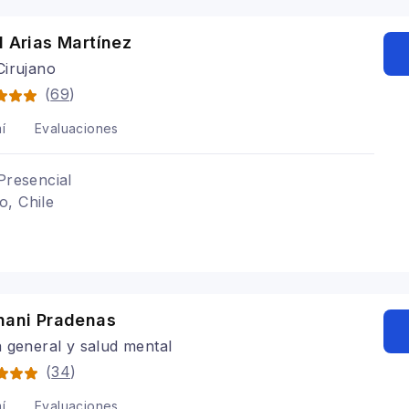
l Arias Martínez
Cirujano
(
69
)
í
Evaluaciones
Presencial
o, Chile
rnani Pradenas
 general y salud mental
(
34
)
í
Evaluaciones