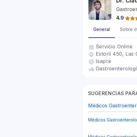
Dr. Cla
Gastroen
4.9
General
Sobre m
Servicio
Online
Estoril 450, Las
Isapre
Gastroenterolog
SUGERENCIAS PARA
Médicos Gastroenter
Médicos Gastroenterolo
Médicos Gastroenterolo