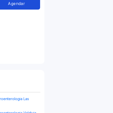
Agendar
roenterologia Las
oenterologia Valdivia