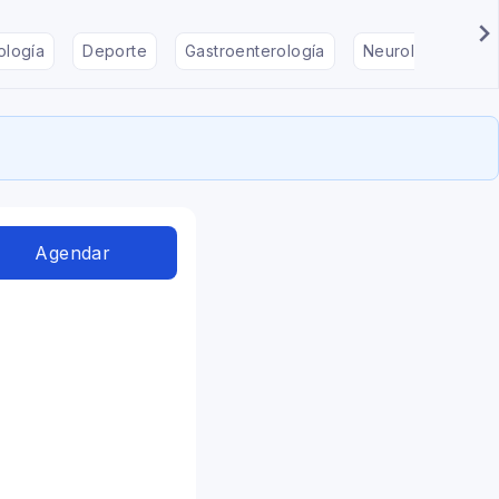
ología
Deporte
Gastroenterología
Neurología
F
Agendar