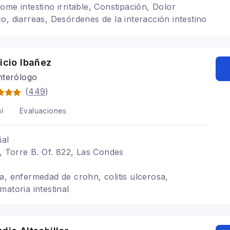
ome intestino irritable, Constipación, Dolor
o, diarreas, Desórdenes de la interacción intestino
ricio Ibañez
nterólogo
(
449
)
í
Evaluaciones
ial
1, Torre B. Of. 822, Las Condes
a, enfermedad de crohn, colitis ulcerosa,
atoria intestinal