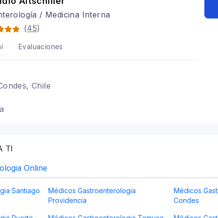
udio Altschiller
terología / Medicina Interna
(
45
)
í
Evaluaciones
 Condes, Chile
ía
 TI
ologia Online
gia Santiago
Médicos Gastroenterologia
Médicos Gast
Providencia
Condes
gia Puerto
Médicos Gastroenterologia Temuco
Médicos Gastr