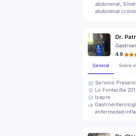
abdominal, Síndr
abdominal crónic
cerebro
Dr. Pat
Gastroe
4.9
General
Sobre m
Servicio
Presenc
Lo Fontecilla 20
Isapre
Gastroenterologí
enfermedad inflam