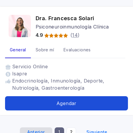
Dra. Francesca Solari
Psiconeuroinmunología Clínica
4.9
(
14
)
General
Sobre mí
Evaluaciones
Servicio
Online
Isapre
Endocrinología, Inmunología, Deporte,
Nutriología, Gastroenterología
Agendar
Anterior
1
2
Siguiente