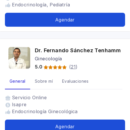
Endocrinología, Pediatría
Agendar
Dr. Fernando Sánchez Tenhamm
Ginecología
5.0
(
21
)
General
Sobre mí
Evaluaciones
Servicio
Online
Isapre
Endocrinología Ginecológica
Agendar