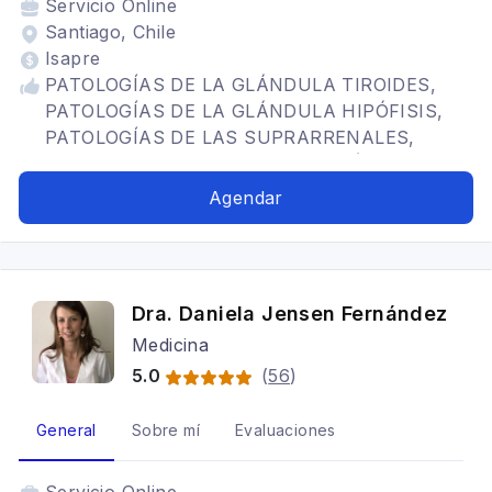
Servicio
Online
Santiago, Chile
Isapre
PATOLOGÍAS DE LA GLÁNDULA TIROIDES,
PATOLOGÍAS DE LA GLÁNDULA HIPÓFISIS,
PATOLOGÍAS DE LAS SUPRARRENALES,
PARATIROIDES y METABOLISMO ÓSEO,
ENDOCRINOLOGÍA GINECOLÓGICA,
Agendar
MENOPAUSIA, CÁNCER DE TIROIDES,
HIPOTIROIDISMO, HIPERTIROIDISMO,
HASHIMOTO, TIROIDITIS
Dra. Daniela Jensen Fernández
Medicina
5.0
(
56
)
General
Sobre mí
Evaluaciones