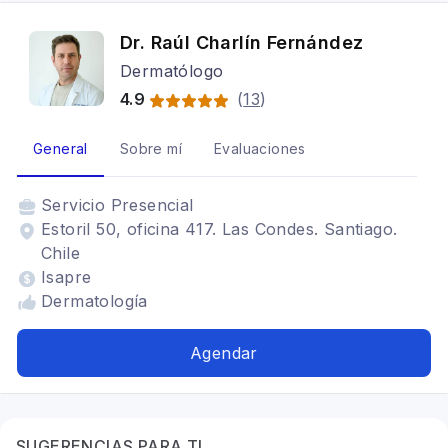
Dr. Raúl Charlín Fernández
Dermatólogo
4.9
(
13
)
General
Sobre mí
Evaluaciones
Servicio
Presencial
Estoril 50, oficina 417. Las Condes. Santiago.
Chile
Isapre
Dermatología
Agendar
SUGERENCIAS PARA TI