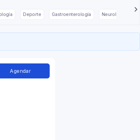
ología
Deporte
Gastroenterología
Neurología
F
Agendar