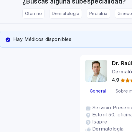
¿Buscas alguna subespecialidad?
Otorrino
Dermatología
Pediatría
Gineco
Hay Médicos disponibles
Dr. Raú
Dermató
4.9
General
Sobre m
Servicio
Presenc
Estoril 50, ofici
Isapre
Dermatología