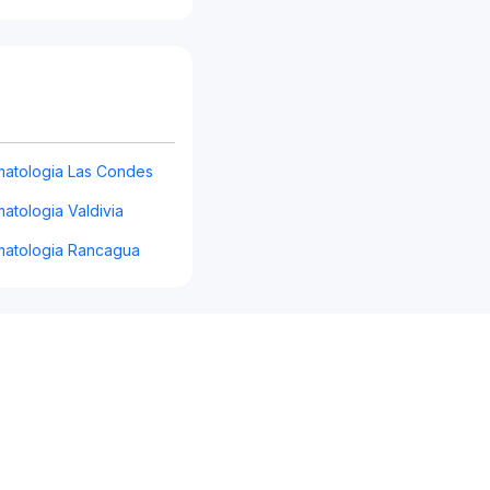
atologia Las Condes
atologia Valdivia
atologia Rancagua