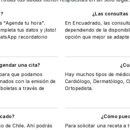
o?
¿Las consultas
na "Agenda tu hora".
En Encuadrado, las consult
mpleta tus datos y ¡listo!
dependiendo de la disponibil
WhatsApp recordatorio
opción que mejor se adapte 
gendar una cita?
¿Cu
a para que podamos
Hay muchos tipos de médicos
onados con la emisión de
Cardiólogo, Dermatólogo, Ci
 boletas a través de
Ortopedista.
icado?
¿Cómo puedo
co de Chile. Ahí podrás
Para solicitar una receta a 