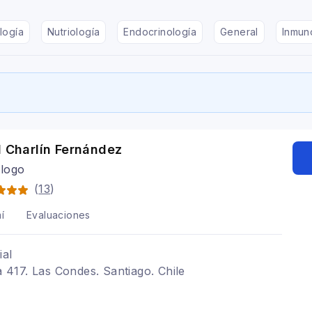
logía
Nutriología
Endocrinología
General
Inmun
l Charlín Fernández
logo
(
13
)
í
Evaluaciones
ial
na 417. Las Condes. Santiago. Chile