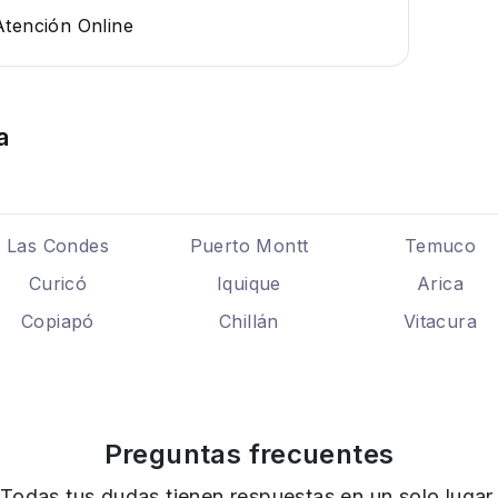
Atención Online
a
Las Condes
Puerto Montt
Temuco
Curicó
Iquique
Arica
Copiapó
Chillán
Vitacura
Preguntas frecuentes
Todas tus dudas tienen respuestas en un solo lugar