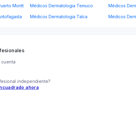
uerto Montt
Médicos Dermatologia Temuco
Médicos Derm
ntofagasta
Médicos Dermatologia Talca
Médicos Derm
fesionales
 cuenta
fesional independiente?
ncuadrado ahora