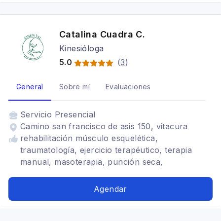
Catalina Cuadra C.
Kinesióloga
5.0
(
3
)
General
Sobre mí
Evaluaciones
Servicio
Presencial
Camino san francisco de asis 150, vitacura
rehabilitación músculo esquelética,
traumatología, ejercicio terapéutico, terapia
manual, masoterapia, punción seca,
entrenamiento, adultos mayores, embarazadas,
pre y post natal, pilates, manejo del dolor,
Agendar
entrenamiento funcional, reintegro deportivo