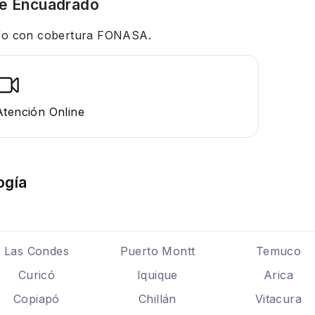
e Encuadrado
 y/o con cobertura FONASA.
Atención Online
ogía
Las Condes
Puerto Montt
Temuco
Curicó
Iquique
Arica
Copiapó
Chillán
Vitacura