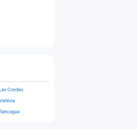
 Las Condes
Valdivia
 Rancagua