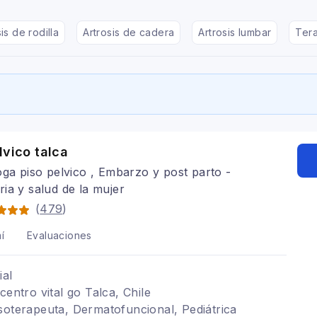
is de rodilla
Artrosis de cadera
Artrosis lumbar
Tera
lvico talca
oga piso pelvico , Embarzo y post parto -
ia y salud de la mujer
(
479
)
í
Evaluaciones
ial
centro vital go Talca, Chile
soterapeuta, Dermatofuncional, Pediátrica