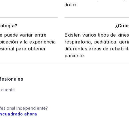
dolor.
iología?
¿Cuán
le puede variar entre
Existen varios tipos de kine
icación y la experiencia
respiratoria, pediátrica, ge
esional para obtener
diferentes áreas de rehabili
paciente.
fesionales
 cuenta
fesional independiente?
ncuadrado ahora