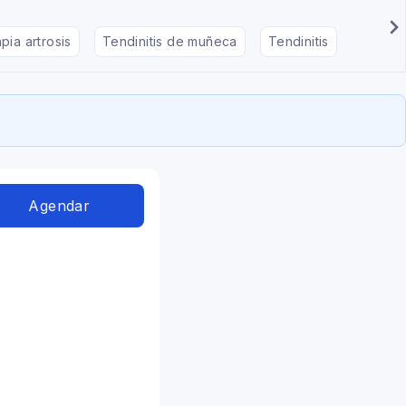
pia artrosis
Tendinitis de muñeca
Tendinitis
Masote
Agendar