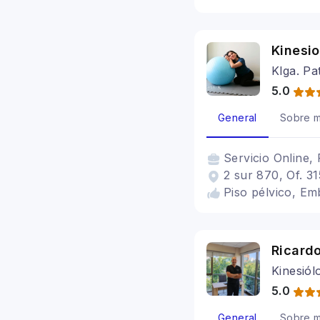
Kinesio
Klga. Pa
5.0
General
Sobre m
Servicio
Online, 
2 sur 870, Of. 31
Piso pélvico, Em
Ricardo
Kinesiól
5.0
General
Sobre m