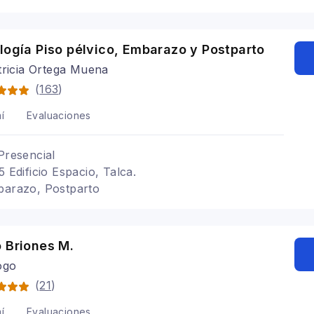
logía Piso pélvico, Embarazo y Postparto
tricia Ortega Muena
(
163
)
í
Evaluaciones
Presencial
5 Edificio Espacio, Talca.
barazo, Postparto
 Briones M.
ogo
(
21
)
í
Evaluaciones