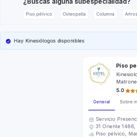
¿Buscas alguna subespecialidad?
Piso pélvico
Osteopatía
Columna
Artros
Hay Kinesiólogos disponibles
Piso pe
Kinesiol
Matroner
5.0
General
Sobre m
Servicio
Presenc
31 Oriente 1486, 
Piso pélvico, Ma