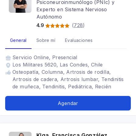
Psiconeuroinmunólogo (PNIc) y
Experto en Sistema Nervioso
Autónomo
4.9
(
728
)
General
Sobre mí
Evaluaciones
Servicio
Online, Presencial
Los Militares 5620, Las Condes, Chile
Osteopatía, Columna, Artrosis de rodilla,
Artrosis de cadera, Artrosis lumbar, Tendinitis
de muñeca, Tendinitis, Pediátrica, Recién
nacidos, Lactantes, Sueño, Estrés
Agendar
Klga. Francisca González