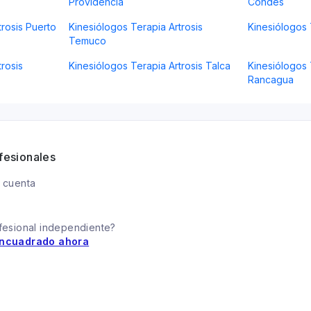
Providencia
Condes
trosis Puerto
Kinesiólogos Terapia Artrosis
Kinesiólogos 
Temuco
rosis
Kinesiólogos Terapia Artrosis Talca
Kinesiólogos 
Rancagua
fesionales
 cuenta
fesional independiente?
ncuadrado ahora