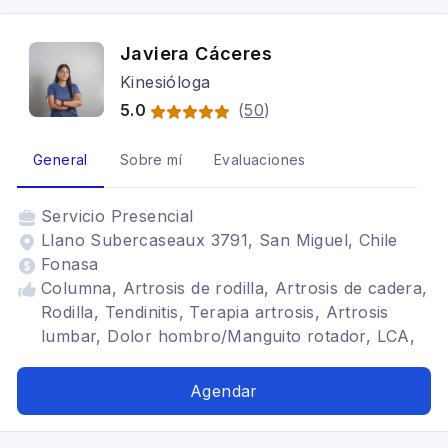
Javiera Cáceres
Kinesióloga
5.0
(
50
)
General
Sobre mí
Evaluaciones
Servicio
Presencial
Llano Subercaseaux 3791, San Miguel, Chile
Fonasa
Columna, Artrosis de rodilla, Artrosis de cadera,
Rodilla, Tendinitis, Terapia artrosis, Artrosis
lumbar, Dolor hombro/Manguito rotador, LCA,
Menisectomia, Hombro congelado, HNP,
Tendinitis de muñeca, dolor codo, fascitis
Agendar
plantar, esguinces, discopatia