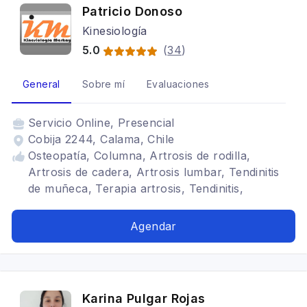
Patricio Donoso
Kinesiología
5.0
(
34
)
General
Sobre mí
Evaluaciones
Servicio
Online, Presencial
Cobija 2244, Calama, Chile
Osteopatía, Columna, Artrosis de rodilla,
Artrosis de cadera, Artrosis lumbar, Tendinitis
de muñeca, Terapia artrosis, Tendinitis,
Masoterapeuta, Deportivo, Respiratorio,
Respiratorio infantil, Pediátrica, Rodilla
Agendar
Karina Pulgar Rojas