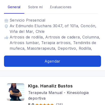
General
Sobre mí
Evaluaciones
Servicio
Presencial
Av Edmundo Eluchans 3047, of 101a, Concón,
Viña del Mar, Chile
Artrosis de rodilla, Artrosis de cadera, Columna,
Artrosis lumbar, Terapia artrosis, Tendinitis de
muñeca, Masoterapeuta, Deportivo, Rodilla,
Entrenamiento Terapéutico
Agendar
Klga. Hanaliz Bustos
Terapeuta Manual - Kinesiologia
deportiva
5.0
(
25
)