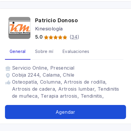
Patricio Donoso
Kinesiología
5.0
(
34
)
General
Sobre mí
Evaluaciones
Servicio
Online, Presencial
Cobija 2244, Calama, Chile
Osteopatía, Columna, Artrosis de rodilla,
Artrosis de cadera, Artrosis lumbar, Tendinitis
de muñeca, Terapia artrosis, Tendinitis,
Masoterapeuta, Deportivo, Respiratorio,
Respiratorio infantil, Pediátrica, Rodilla
Agendar