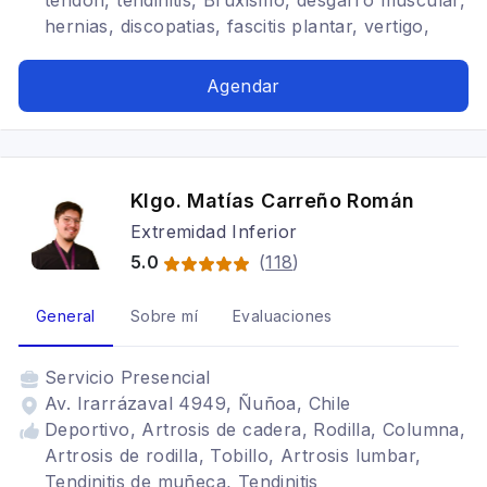
tendon, tendinitis, Bruxismo, desgarro muscular,
hernias, discopatias, fascitis plantar, vertigo,
rehabilitacion autonomica, Dolor cronico,
trastorno del sueño, dolor lumbar, dolor
Agendar
cervical
Klgo. Matías Carreño Román
Extremidad Inferior
5.0
(
118
)
General
Sobre mí
Evaluaciones
Servicio
Presencial
Av. Irarrázaval 4949, Ñuñoa, Chile
Deportivo, Artrosis de cadera, Rodilla, Columna,
Artrosis de rodilla, Tobillo, Artrosis lumbar,
Tendinitis de muñeca, Tendinitis