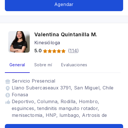
Agendar
Valentina Quintanilla M.
Kinesióloga
5.0
(
114
)
General
Sobre mí
Evaluaciones
Servicio
Presencial
Llano Subercaseaux 3791, San Miguel, Chile
Fonasa
Deportivo, Columna, Rodilla, Hombro,
esguinces, tendinitis manguito rotador,
menisectomia, HNP, lumbago, Artrosis de
rodilla, Artrosis de cadera, escoliosis, discopatía,