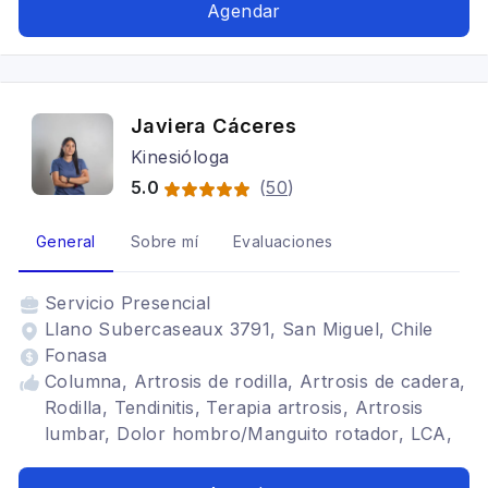
desgarros, tendinopatías, condromalacia
Agendar
Javiera Cáceres
Kinesióloga
5.0
(
50
)
General
Sobre mí
Evaluaciones
Servicio
Presencial
Llano Subercaseaux 3791, San Miguel, Chile
Fonasa
Columna, Artrosis de rodilla, Artrosis de cadera,
Rodilla, Tendinitis, Terapia artrosis, Artrosis
lumbar, Dolor hombro/Manguito rotador, LCA,
Menisectomia, Hombro congelado, HNP,
Tendinitis de muñeca, dolor codo, fascitis