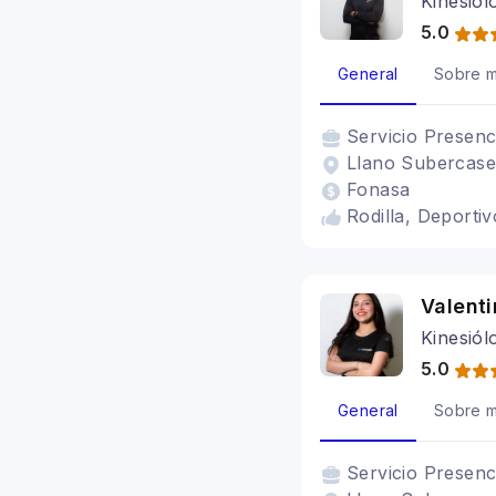
Kinesiól
5.0
General
Sobre m
Servicio
Presenc
Llano Subercase
Fonasa
Rodilla, Deportiv
Valenti
Kinesiól
5.0
General
Sobre m
Servicio
Presenc