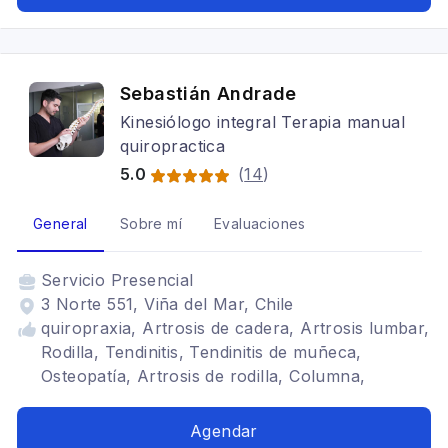
Sebastián Andrade
Kinesiólogo integral Terapia manual
quiropractica
5.0
(
14
)
General
Sobre mí
Evaluaciones
Servicio
Presencial
3 Norte 551, Viña del Mar, Chile
quiropraxia, Artrosis de cadera, Artrosis lumbar,
Rodilla, Tendinitis, Tendinitis de muñeca,
Osteopatía, Artrosis de rodilla, Columna,
fibromialgia, artritis reumatoidea, hernias de
disco, discopatias, manguito rotador, tunel
Agendar