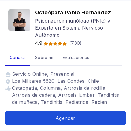
Osteópata Pablo Hernández
Psiconeuroinmunólogo (PNIc) y
Experto en Sistema Nervioso
Autónomo
4.9
(
730
)
General
Sobre mí
Evaluaciones
Servicio
Online, Presencial
Los Militares 5620, Las Condes, Chile
Osteopatía, Columna, Artrosis de rodilla,
Artrosis de cadera, Artrosis lumbar, Tendinitis
de muñeca, Tendinitis, Pediátrica, Recién
nacidos, Lactantes, Sueño, Estrés
Agendar