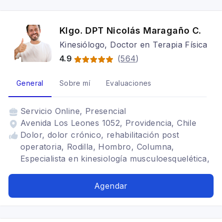
Klgo. DPT Nicolás Maragaño C.
Kinesiólogo, Doctor en Terapia Física
4.9
(
564
)
General
Sobre mí
Evaluaciones
Servicio
Online, Presencial
Avenida Los Leones 1052, Providencia, Chile
Dolor, dolor crónico, rehabilitación post
operatoria, Rodilla, Hombro, Columna,
Especialista en kinesiología musculoesquelética,
Artrosis de cadera, Artrosis de rodilla,
Ligamento cruzado anterior, Hombro
Agendar
congelado, Síndrome de manguito rotador