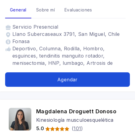
General
Sobre mí
Evaluaciones
Servicio
Presencial
Llano Subercaseaux 3791, San Miguel, Chile
Fonasa
Deportivo, Columna, Rodilla, Hombro,
esguinces, tendinitis manguito rotador,
menisectomia, HNP, lumbago, Artrosis de
rodilla, Artrosis de cadera, escoliosis, discopatía,
desgarros, tendinopatías, condromalacia
Agendar
Magdalena Droguett Donoso
Kinesiología musculoesquelética
5.0
(
101
)