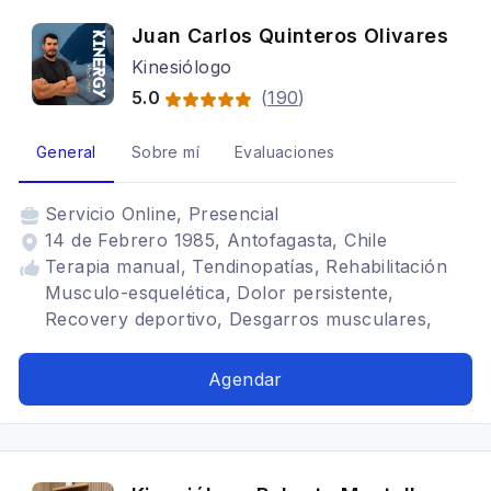
Juan Carlos Quinteros Olivares
Kinesiólogo
5.0
(
190
)
General
Sobre mí
Evaluaciones
Servicio
Online, Presencial
14 de Febrero 1985, Antofagasta, Chile
Terapia manual, Tendinopatías, Rehabilitación
Musculo-esquelética, Dolor persistente,
Recovery deportivo, Desgarros musculares,
Punción Seca, Masoterapia, Artrosis de rodilla,
Rodilla, Artrosis de cadera, Tendinitis, Deportivo
Agendar