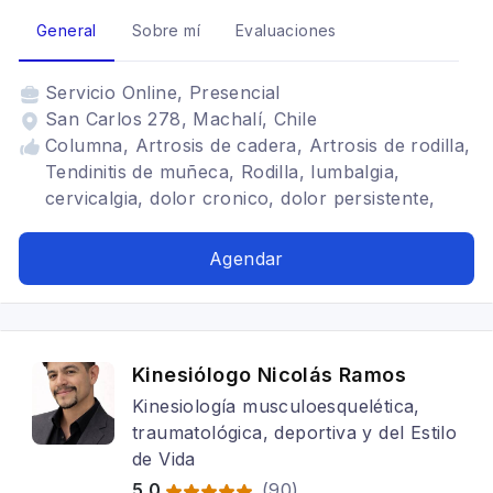
General
Sobre mí
Evaluaciones
Servicio
Online, Presencial
San Carlos 278, Machalí, Chile
Columna, Artrosis de cadera, Artrosis de rodilla,
Tendinitis de muñeca, Rodilla, lumbalgia,
cervicalgia, dolor cronico, dolor persistente,
fibromialgia, Dolor Crónico, Dolor, Dolor
Crónico o persistente
Agendar
Kinesiólogo Nicolás Ramos
Kinesiología musculoesquelética,
traumatológica, deportiva y del Estilo
de Vida
5.0
(
90
)