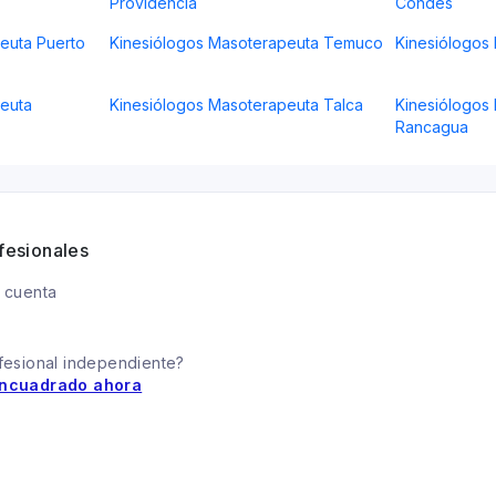
Providencia
Condes
euta Puerto
Kinesiólogos Masoterapeuta Temuco
Kinesiólogos 
euta
Kinesiólogos Masoterapeuta Talca
Kinesiólogos
Rancagua
fesionales
 cuenta
fesional independiente?
ncuadrado ahora