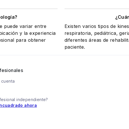
iología?
¿Cuán
le puede variar entre
Existen varios tipos de kine
icación y la experiencia
respiratoria, pediátrica, ge
esional para obtener
diferentes áreas de rehabili
paciente.
fesionales
 cuenta
fesional independiente?
ncuadrado ahora