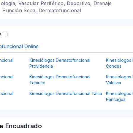
cología, Vascular Periférico, Deportivo, Drenaje
l, Punción Seca, Dermatofuncional
 TI
ofuncional Online
ncional
Kinesiólogos Dermatofuncional
Kinesiólogos
Providencia
Condes
ncional
Kinesiólogos Dermatofuncional
Kinesiólogos
Temuco
Valdivia
ncional
Kinesiólogos Dermatofuncional Talca
Kinesiólogos
Rancagua
e Encuadrado