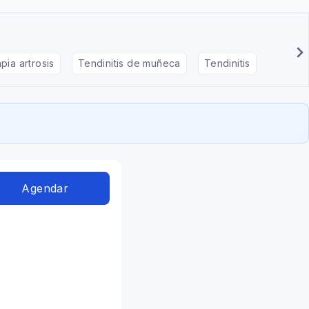
pia artrosis
Tendinitis de muñeca
Tendinitis
Masote
Agendar