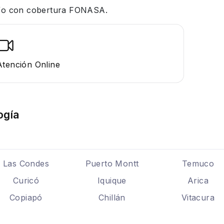
 y/o con cobertura FONASA.
Atención Online
ogía
Las Condes
Puerto Montt
Temuco
Curicó
Iquique
Arica
Copiapó
Chillán
Vitacura