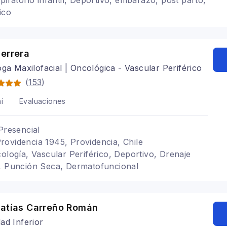
piratorio infantil, Deportivo, embarazo, post parto,
ico
errera
oga Maxilofacial | Oncológica - Vascular Periférico
(
153
)
í
Evaluaciones
Presencial
ovidencia 1945, Providencia, Chile
cología, Vascular Periférico, Deportivo, Drenaje
l, Punción Seca, Dermatofuncional
Matías Carreño Román
ad Inferior