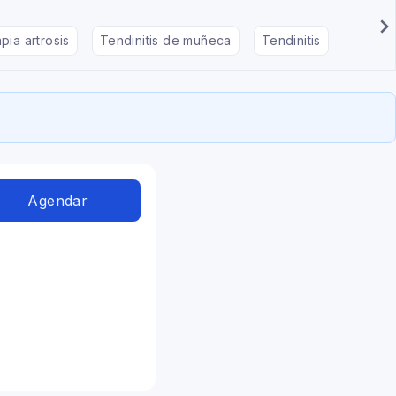
pia artrosis
Tendinitis de muñeca
Tendinitis
Masote
Agendar