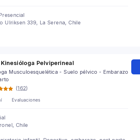
Presencial
o Ulriksen 339, La Serena, Chile
 Kinesióloga Pelviperineal
oga Musculoesquelética - Suelo pélvico - Embarazo
arto
(
162
)
í
Evaluaciones
ial
onel, Chile