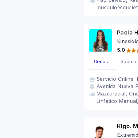
Piso pélvico, Res
musculoesquelét
Paola H
Kinesiól
5.0
General
Sobre m
Servicio
Online, 
Avenida Nueva Pr
Maxilofacial, On
Linfatico Manua
Klgo. 
Extremid