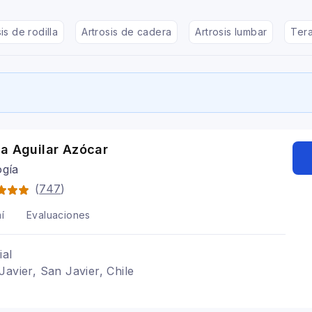
is de rodilla
Artrosis de cadera
Artrosis lumbar
Tera
a Aguilar Azócar
ogía
(
747
)
í
Evaluaciones
ial
Javier, San Javier, Chile