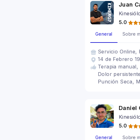
Juan Ca
Kinesiól
5.0
General
Sobre m
Servicio
Online, 
14 de Febrero 19
Terapia manual, 
Dolor persistent
Punción Seca, Mas
cadera, Tendiniti
Daniel
Kinesiól
5.0
General
Sobre m