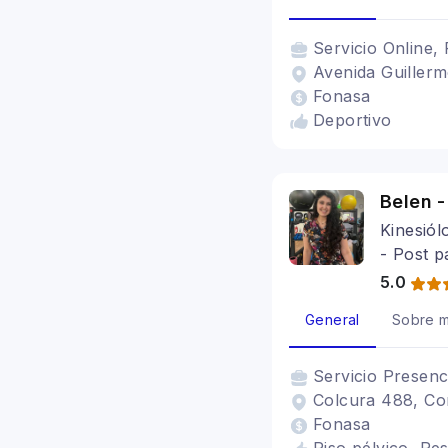
Servicio
Online, 
Avenida Guillerm
Fonasa
Deportivo
Belen -
Kinesiól
- Post p
5.0
General
Sobre m
Servicio
Presenc
Colcura 488, Cor
Fonasa