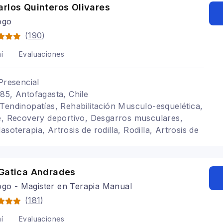
rlos Quinteros Olivares
ogo
(
190
)
í
Evaluaciones
Presencial
85, Antofagasta, Chile
Tendinopatías, Rehabilitación Musculo-esquelética,
e, Recovery deportivo, Desgarros musculares,
oterapia, Artrosis de rodilla, Rodilla, Artrosis de
s, Deportivo
 Gatica Andrades
ogo - Magister en Terapia Manual
(
181
)
í
Evaluaciones