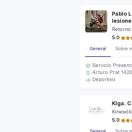
Pablo L
lesione
Retorno 
5.0
General
Sobre m
Servicio
Presenc
Arturo Prat 1420
Deportivo
Klga. C
Kinesiól
5.0
General
Sobre m