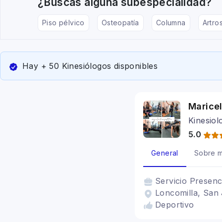
¿Buscas alguna subespecialidad?
Piso pélvico
Osteopatía
Columna
Artros
Hay + 50 Kinesiólogos disponibles
Maricel
Kinesiol
5.0
General
Sobre m
Servicio
Presenc
Loncomilla, San 
Deportivo