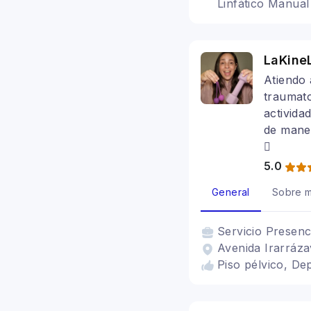
Linfático Manual
LaKine
Atiendo 
traumato
activida
de maner
💖
5.0
General
Sobre m
Servicio
Presenc
Avenida Irarráza
Piso pélvico, De