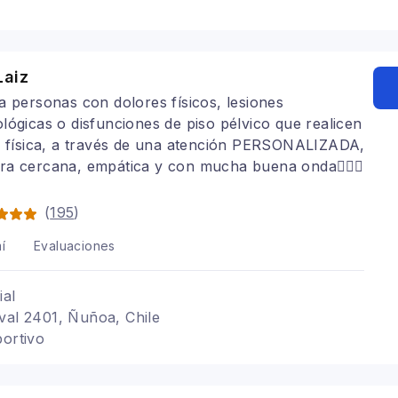
Laiz
a personas con dolores físicos, lesiones
lógicas o disfunciones de piso pélvico que realicen
d física, a través de una atención PERSONALIZADA,
a cercana, empática y con mucha buena onda🏋🏻‍♀️
(
195
)
í
Evaluaciones
ial
val 2401, Ñuñoa, Chile
portivo