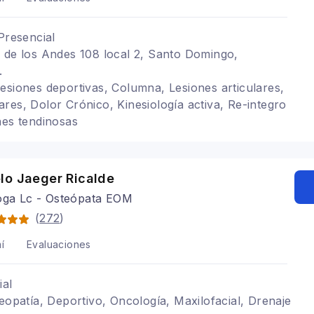
Presencial
 de los Andes 108 local 2, Santo Domingo,
.
esiones deportivas, Columna, Lesiones articulares,
res, Dolor Crónico, Kinesiología activa, Re-integro
nes tendinosas
lo Jaeger Ricalde
loga Lc - Osteópata EOM
(
272
)
í
Evaluaciones
ial
teopatía, Deportivo, Oncología, Maxilofacial, Drenaje