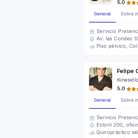
5.0
General
Sobre m
Servicio
Presenc
Av. las Condes 1
Piso pélvico, Co
Felipe 
Kinesiól
5.0
General
Sobre m
Servicio
Presenc
Estoril 200, ofic
Quiropráctico se