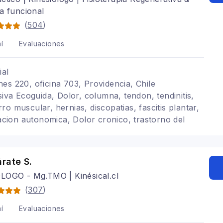
a funcional
(
504
)
í
Evaluaciones
ial
es 220, oficina 703, Providencia, Chile
siva Ecoguida, Dolor, columna, tendon, tendinitis,
o muscular, hernias, discopatias, fascitis plantar,
tacion autonomica, Dolor cronico, trastorno del
bar, dolor cervical
rate S.
LOGO - Mg.TMO | Kinésical.cl
(
307
)
í
Evaluaciones