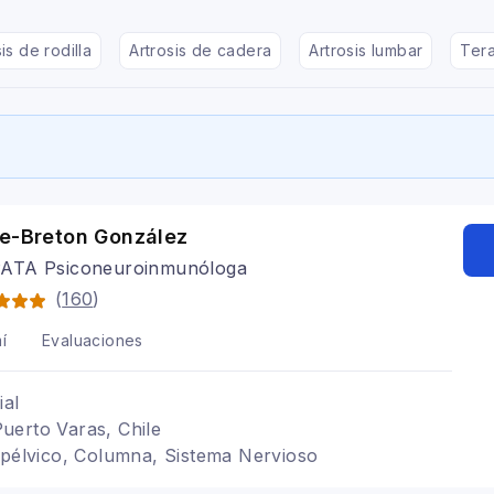
is de rodilla
Artrosis de cadera
Artrosis lumbar
Tera
Le-Breton González
ATA Psiconeuroinmunóloga
(
160
)
í
Evaluaciones
ial
uerto Varas, Chile
 pélvico, Columna, Sistema Nervioso