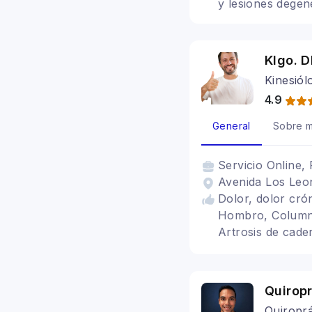
y lesiones dege
Klgo. 
Kinesiól
4.9
General
Sobre m
Servicio
Online, 
Avenida Los Leon
Dolor, dolor crón
Hombro, Columna,
Artrosis de cader
Hombro congelad
Quiropr
Quiroprá