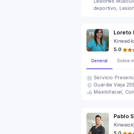
Lesiones Muscula
deportivo, Lesio
Loreto 
Kinesiól
5.0
General
Sobre m
Servicio
Presenc
Guardia Vieja 255
Maxilofacial, Co
Pablo 
Kinesiol
5.0