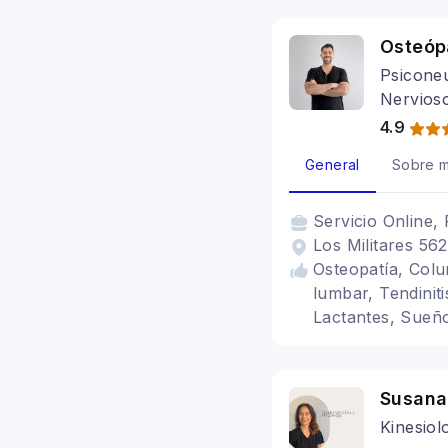
Osteóp
Psicone
Nervios
4.9
General
Sobre m
Servicio
Online, 
Los Militares 56
Osteopatía, Colum
lumbar, Tendiniti
Lactantes, Sueño
Susana
Kinesiol