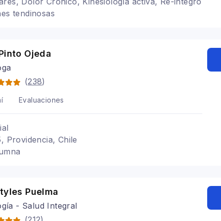
res, Dolor Crónico, Kinesiología activa, Re-integro
nes tendinosas
Pinto Ojeda
oga
(
238
)
í
Evaluaciones
ial
, Providencia, Chile
lumna
Styles Puelma
ogía - Salud Integral
(
212
)