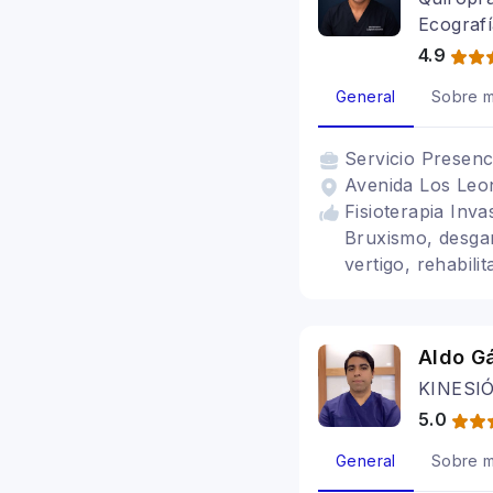
Ecografí
4.9
General
Sobre m
Servicio
Presenc
Avenida Los Leon
Fisioterapia Inva
Bruxismo, desgarr
vertigo, rehabili
sueño, dolor lum
Aldo Gá
KINESIÓ
5.0
General
Sobre m