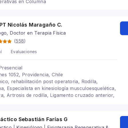
nerativas en Columna
DPT Nicolás Maragaño C.
ogo, Doctor en Terapia Física
(
558
)
í
Evaluaciones
Presencial
es 1052, Providencia, Chile
ico, rehabilitación post operatoria, Rodilla,
 Especialista en kinesiología musculoesquelética,
a, Artrosis de rodilla, Ligamento cruzado anterior,
o, Síndrome de manguito rotador
áctico Sebastián Farías G
ctico | Kinesiólogo | Fisioterapia Regenerativa &