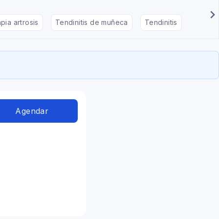
pia artrosis
Tendinitis de muñeca
Tendinitis
Masote
Agendar