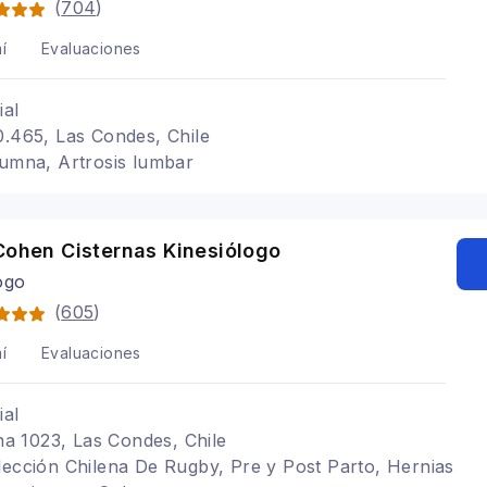
(
704
)
í
Evaluaciones
ial
0.465, Las Condes, Chile
lumna, Artrosis lumbar
Cohen Cisternas Kinesiólogo
ogo
(
605
)
í
Evaluaciones
ial
ina 1023, Las Condes, Chile
lección Chilena De Rugby, Pre y Post Parto, Hernias