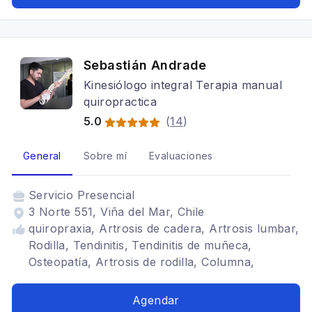
Sebastián Andrade
Kinesiólogo integral Terapia manual
quiropractica
5.0
(
14
)
General
Sobre mí
Evaluaciones
Servicio
Presencial
3 Norte 551, Viña del Mar, Chile
quiropraxia, Artrosis de cadera, Artrosis lumbar,
Rodilla, Tendinitis, Tendinitis de muñeca,
Osteopatía, Artrosis de rodilla, Columna,
fibromialgia, artritis reumatoidea, hernias de
disco, discopatias, manguito rotador, tunel
Agendar