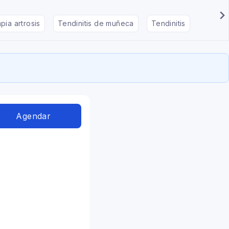
pia artrosis
Tendinitis de muñeca
Tendinitis
Masote
Agendar