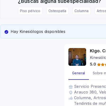
¿Buscas alguna subespecialidad?
Piso pélvico
Osteopatía
Columna
Artros
Hay Kinesiólogos disponibles
Klgo. C
Kinesiól
5.0
General
Sobre m
Servicio
Presenc
Arauco 380, Vald
Columna, Artrosis
Tendinitis de mu