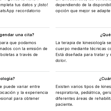
mpleta tus datos y ¡listo!
dependiendo de la disponibil
WhatsApp recordatorio
opción que mejor se adapte 
gendar una cita?
¿Qué 
a para que podamos
La terapia de kinesiología s
onados con la emisión de
cuerpo mediante técnicas com
 boletas a través de
Está diseñada para tratar y r
dolor.
iología?
¿Cuán
le puede variar entre
Existen varios tipos de kine
icación y la experiencia
respiratoria, pediátrica, ge
esional para obtener
diferentes áreas de rehabili
paciente.