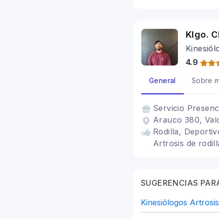
Klgo. C
Kinesiól
4.9
General
Sobre m
Servicio
Presenc
Arauco 380, Vald
Rodilla, Deportiv
Artrosis de rodil
SUGERENCIAS PARA
Kinesiólogos Artrosis