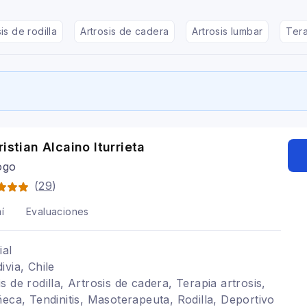
is de rodilla
Artrosis de cadera
Artrosis lumbar
Tera
ristian Alcaino Iturrieta
ogo
(
29
)
í
Evaluaciones
ial
ivia, Chile
 de rodilla, Artrosis de cadera, Terapia artrosis,
ñeca, Tendinitis, Masoterapeuta, Rodilla, Deportivo