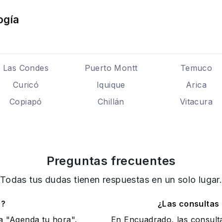
ogía
Las Condes
Puerto Montt
Temuco
Curicó
Iquique
Arica
Copiapó
Chillán
Vitacura
Preguntas frecuentes
Todas tus dudas tienen respuestas en un solo lugar
o?
¿Las consultas
na "Agenda tu hora".
En Encuadrado, las consult