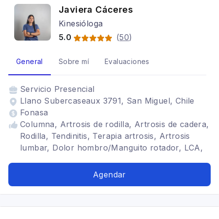
Javiera Cáceres
Kinesióloga
5.0
(
50
)
General
Sobre mí
Evaluaciones
Servicio
Presencial
Llano Subercaseaux 3791, San Miguel, Chile
Fonasa
Columna, Artrosis de rodilla, Artrosis de cadera,
Rodilla, Tendinitis, Terapia artrosis, Artrosis
lumbar, Dolor hombro/Manguito rotador, LCA,
Menisectomia, Hombro congelado, HNP,
Tendinitis de muñeca, dolor codo, fascitis
Agendar
plantar, esguinces, discopatia