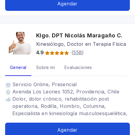
Agendar
Klgo. DPT Nicolás Maragaño C.
Kinesiólogo, Doctor en Terapia Física
4.9
(
558
)
General
Sobre mí
Evaluaciones
Servicio
Online, Presencial
Avenida Los Leones 1052, Providencia, Chile
Dolor, dolor crónico, rehabilitación post
operatoria, Rodilla, Hombro, Columna,
Especialista en kinesiología musculoesquelética,
Artrosis de cadera, Artrosis de rodilla,
Ligamento cruzado anterior, Hombro
Agendar