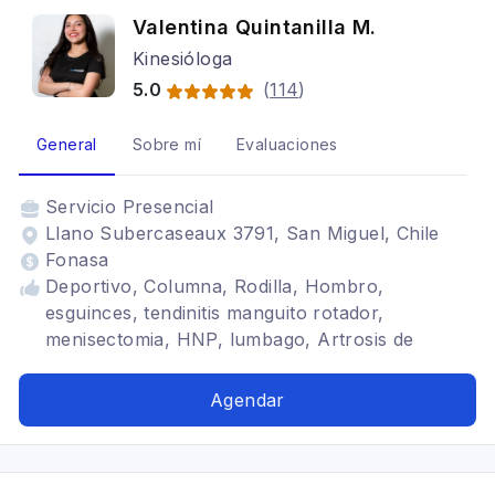
Valentina Quintanilla M.
Kinesióloga
5.0
(
114
)
General
Sobre mí
Evaluaciones
Servicio
Presencial
Llano Subercaseaux 3791, San Miguel, Chile
Fonasa
Deportivo, Columna, Rodilla, Hombro,
esguinces, tendinitis manguito rotador,
menisectomia, HNP, lumbago, Artrosis de
rodilla, Artrosis de cadera, escoliosis, discopatía,
desgarros, tendinopatías, condromalacia
Agendar