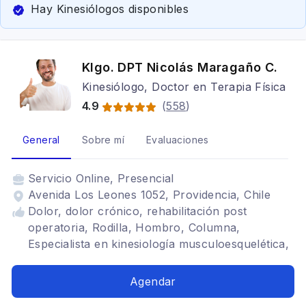
Hay Kinesiólogos disponibles
Klgo. DPT Nicolás Maragaño C.
Kinesiólogo, Doctor en Terapia Física
4.9
(
558
)
General
Sobre mí
Evaluaciones
Servicio
Online, Presencial
Avenida Los Leones 1052, Providencia, Chile
Dolor, dolor crónico, rehabilitación post
operatoria, Rodilla, Hombro, Columna,
Especialista en kinesiología musculoesquelética,
Artrosis de cadera, Artrosis de rodilla,
Ligamento cruzado anterior, Hombro
Agendar
congelado, Síndrome de manguito rotador