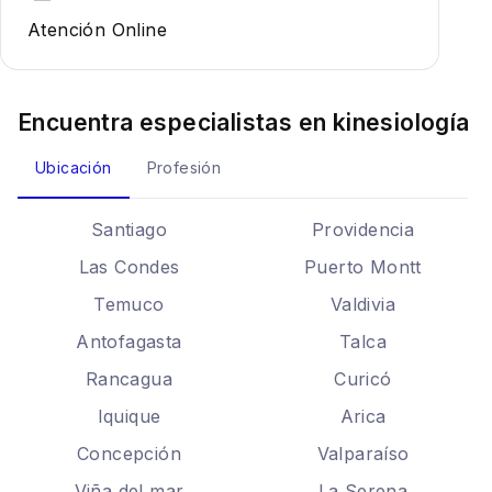
Atención Online
Encuentra especialistas en
kinesiología
Ubicación
Profesión
Santiago
Providencia
Las Condes
Puerto Montt
Temuco
Valdivia
Antofagasta
Talca
Rancagua
Curicó
Iquique
Arica
Concepción
Valparaíso
Viña del mar
La Serena