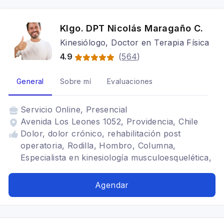
Klgo. DPT Nicolás Maragaño C.
Kinesiólogo, Doctor en Terapia Física
4.9
(
564
)
General
Sobre mí
Evaluaciones
Servicio
Online, Presencial
Avenida Los Leones 1052, Providencia, Chile
Dolor, dolor crónico, rehabilitación post
operatoria, Rodilla, Hombro, Columna,
Especialista en kinesiología musculoesquelética,
Artrosis de cadera, Artrosis de rodilla,
Ligamento cruzado anterior, Hombro
Agendar
congelado, Síndrome de manguito rotador