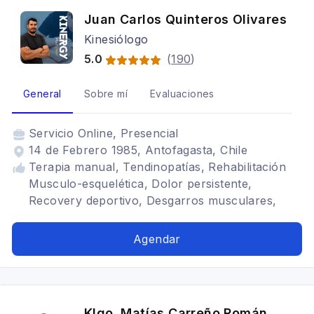
Juan Carlos Quinteros Olivares
Kinesiólogo
5.0
(
190
)
General
Sobre mí
Evaluaciones
Servicio
Online, Presencial
14 de Febrero 1985, Antofagasta, Chile
Terapia manual, Tendinopatías, Rehabilitación
Musculo-esquelética, Dolor persistente,
Recovery deportivo, Desgarros musculares,
Punción Seca, Masoterapia, Artrosis de rodilla,
Rodilla, Artrosis de cadera, Tendinitis, Deportivo
Agendar
Klgo. Matías Carreño Román