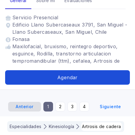
General
Sobre mí
Evaluaciones
Servicio
Presencial
Edificio Llano Subercaseaux 3791, San Miguel -
Llano Subercaseaux, San Miguel, Chile
Fonasa
Maxilofacial, bruxismo, reintegro deportivo,
esguince, Rodilla, transtorno articulacion
tempromandibular (ttm), cefalea, Artrosis de
rodilla, Artrosis de cadera, Tendinitis,
rehabilitación pre-post ortognática,
Agendar
rehabilitación articulación tempromandibular,
dolor lumbar, dolor de hombro, Deportivo,
parálisis facial
Anterior
1
2
3
4
Siguiente
Especialidades
Kinesiología
Artrosis de cadera