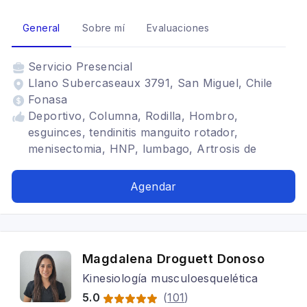
General
Sobre mí
Evaluaciones
Servicio
Presencial
Llano Subercaseaux 3791, San Miguel, Chile
Fonasa
Deportivo, Columna, Rodilla, Hombro,
esguinces, tendinitis manguito rotador,
menisectomia, HNP, lumbago, Artrosis de
rodilla, Artrosis de cadera, escoliosis, discopatía,
desgarros, tendinopatías, condromalacia
Agendar
Magdalena Droguett Donoso
Kinesiología musculoesquelética
5.0
(
101
)