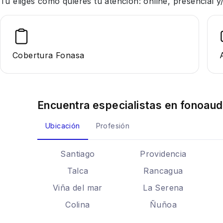
Tu eliges cómo quieres tu atención: online, presencial
Cobertura Fonasa
Encuentra especialistas en
fonoaud
Ubicación
Profesión
Santiago
Providencia
Talca
Rancagua
Viña del mar
La Serena
Colina
Ñuñoa