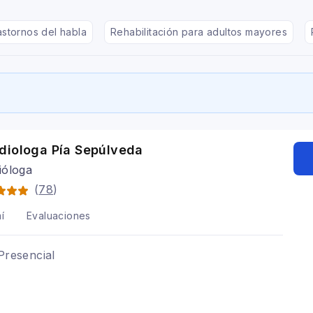
astornos del habla
Rehabilitación para adultos mayores
diologa Pía Sepúlveda
ióloga
(
78
)
í
Evaluaciones
Presencial