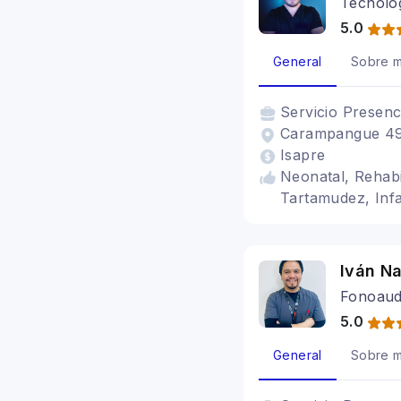
Tecnolog
5.0
General
Sobre m
Servicio
Presenc
Carampangue 490,
Isapre
Neonatal, Rehabil
Tartamudez, Infa
Iván N
Fonoaud
5.0
General
Sobre m