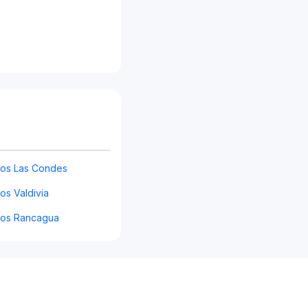
gos Las Condes
os Valdivia
gos Rancagua