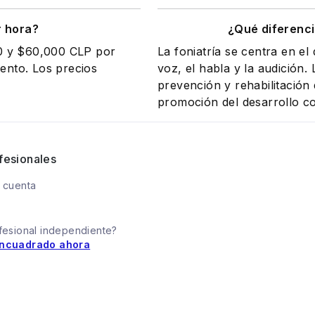
r hora?
¿Qué diferenci
00 y $60,000 CLP por
La foniatría se centra en el
iento. Los precios
voz, el habla y la audición.
prevención y rehabilitación
promoción del desarrollo c
fesionales
 cuenta
fesional independiente?
ncuadrado ahora