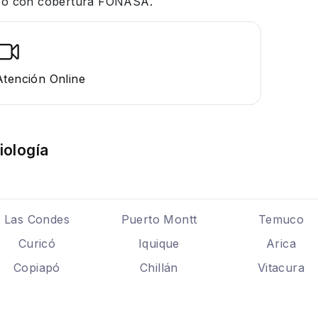
 y/o con cobertura FONASA.
Atención Online
iología
Las Condes
Puerto Montt
Temuco
Curicó
Iquique
Arica
Copiapó
Chillán
Vitacura