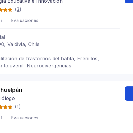
ía Educativa e Innovación
(
3
)
í
Evaluaciones
ial
 Valdivia, Chile
itación de trastornos del habla, Frenillos,
ntojuvenil, Neurodivergencias
ahuelpán
iólogo
(
1
)
í
Evaluaciones