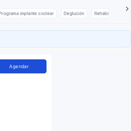
Programa implante coclear
Deglución
Rehabilitación en
Agendar