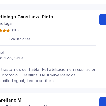
dióloga Constanza Pinto
ióloga
(
18
)
í
Evaluaciones
ial
ldivia, Chile
 trastornos del habla, Rehabilitación en respiración
 orofacial, Frenillos, Neurodivergencias,
renillo lingual, Lectoescritura
Arellano M.