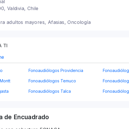
ial
 Valdivia, Chile
ara adultos mayores, Afasias, Oncología
 TI
ne
go
Fonoaudiólogos Providencia
Fonoaudiólo
Montt
Fonoaudiólogos Temuco
Fonoaudiólog
gasta
Fonoaudiólogos Talca
Fonoaudiólo
a
de Encuadrado