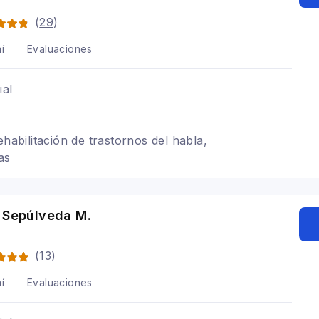
(
29
)
í
Evaluaciones
ial
ehabilitación de trastornos del habla,
as
e Sepúlveda M.
(
13
)
í
Evaluaciones