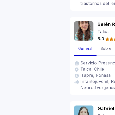
trastornos del l
Belén 
Talca
5.0
General
Sobre m
Servicio
Presenc
Talca, Chile
Isapre, Fonasa
Infantojuvenil, R
Neurodivergenci
Gabriel