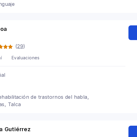
enguaje
Roa
(
29
)
í
Evaluaciones
ial
ehabilitación de trastornos del habla,
as, Talca
a Gutiérrez