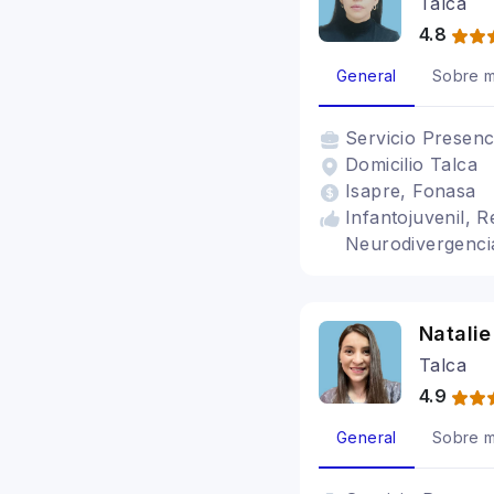
Talca
4.8
General
Sobre m
Servicio
Presenc
Domicilio Talca
Isapre, Fonasa
Infantojuvenil, R
Neurodivergenci
Natali
Talca
4.9
General
Sobre m