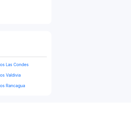
gos Las Condes
os Valdivia
gos Rancagua