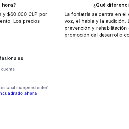
r hora?
¿Qué diferenci
00 y $60,000 CLP por
La foniatría se centra en el
iento. Los precios
voz, el habla y la audición.
prevención y rehabilitación
promoción del desarrollo c
fesionales
 cuenta
fesional independiente?
ncuadrado ahora