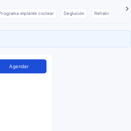
Programa implante coclear
Deglución
Rehabilitación en
Agendar