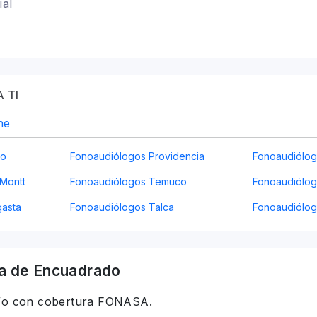
ial
 TI
ne
go
Fonoaudiólogos Providencia
Fonoaudiólo
Montt
Fonoaudiólogos Temuco
Fonoaudiólog
gasta
Fonoaudiólogos Talca
Fonoaudiólo
a
de Encuadrado
 y/o con cobertura FONASA.