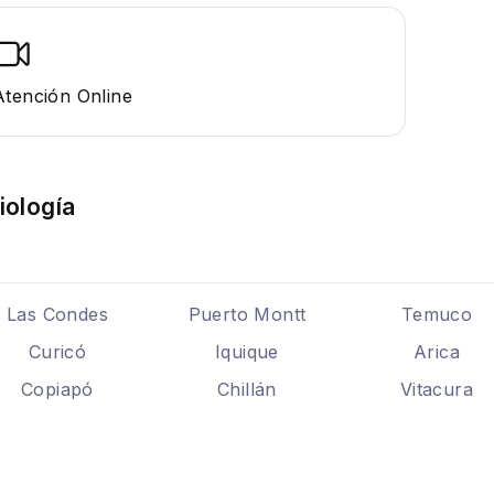
Atención Online
iología
Las Condes
Puerto Montt
Temuco
Curicó
Iquique
Arica
Copiapó
Chillán
Vitacura