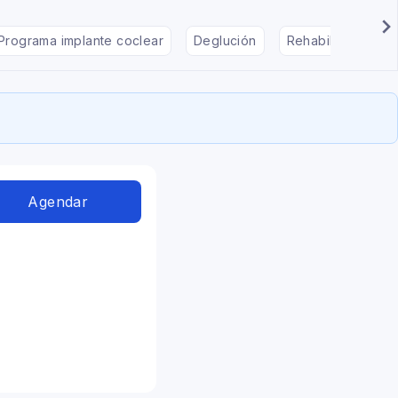
Programa implante coclear
Deglución
Rehabilitación en
Agendar