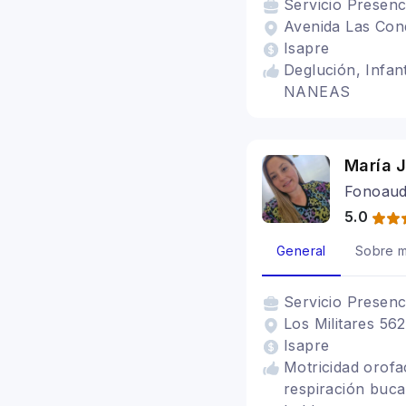
Servicio
Presenc
Avenida Las Con
Isapre
Deglución, Infant
NANEAS
María 
Fonoaudi
5.0
General
Sobre m
Servicio
Presenc
Los Militares 56
Isapre
Motricidad orofac
respiración bucal