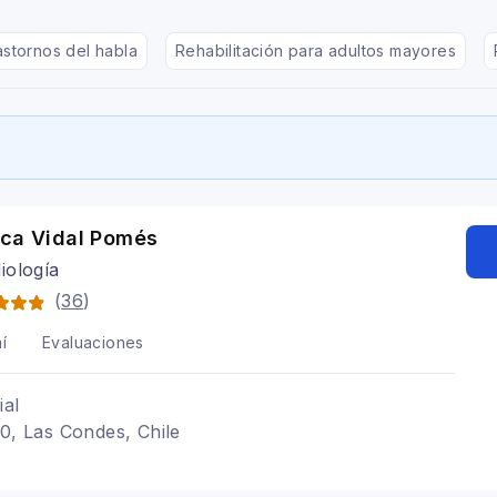
astornos del habla
Rehabilitación para adultos mayores
sca Vidal Pomés
iología
(
36
)
í
Evaluaciones
ial
20, Las Condes, Chile