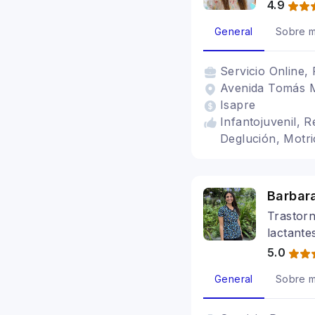
4.9
General
Sobre m
Servicio
Online, 
Avenida Tomás M
Isapre
Infantojuvenil, R
Deglución, Motri
Barbar
Trastorn
lactante
5.0
General
Sobre m