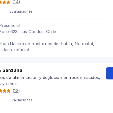
(
14
)
í
Evaluaciones
Presencial
oro 623, Las Condes, Chile
ehabilitación de trastornos del habla, Neonatal,
cidad orofacial
a Sanzana
os de alimentación y deglución en recién nacidos,
s y niños
(
13
)
í
Evaluaciones