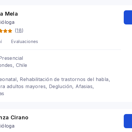
na Mela
ióloga
(
18
)
í
Evaluaciones
Presencial
ondes, Chile
eonatal, Rehabilitación de trastornos del habla,
ara adultos mayores, Deglución, Afasias,
as
nza Cirano
ióloga