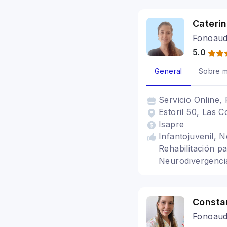
Cateri
Fonoaud
5.0
General
Sobre m
Servicio
Online, 
Estoril 50, Las C
Isapre
Infantojuvenil, N
Rehabilitación p
Neurodivergenci
Consta
Fonoaud