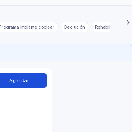
Programa implante coclear
Deglución
Rehabilitación en
Agendar