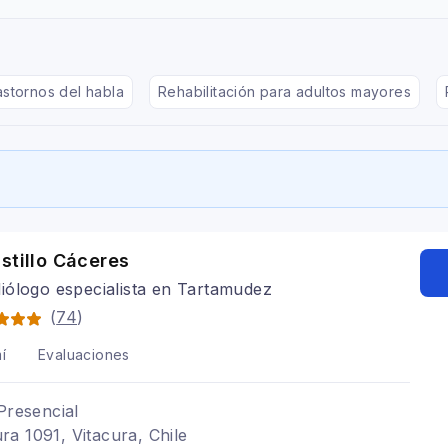
astornos del habla
Rehabilitación para adultos mayores
stillo Cáceres
ólogo especialista en Tartamudez
(
74
)
í
Evaluaciones
Presencial
a 1091, Vitacura, Chile