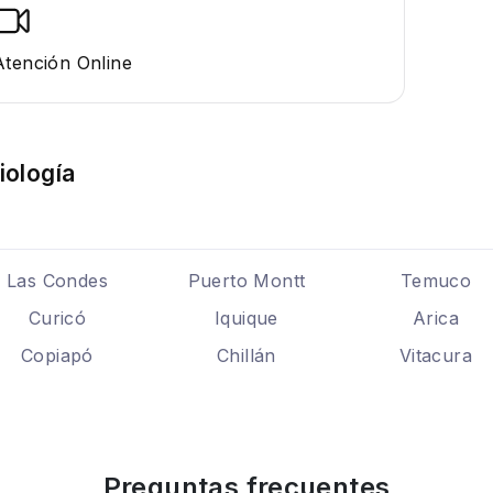
Atención Online
iología
Las Condes
Puerto Montt
Temuco
Curicó
Iquique
Arica
Copiapó
Chillán
Vitacura
Preguntas frecuentes