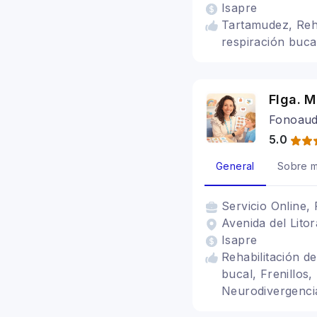
Isapre
Tartamudez, Reha
respiración bucal
Flga. 
Fonoaudi
5.0
General
Sobre m
Servicio
Online, 
Avenida del Lito
Isapre
Rehabilitación de
bucal, Frenillos
Neurodivergencia