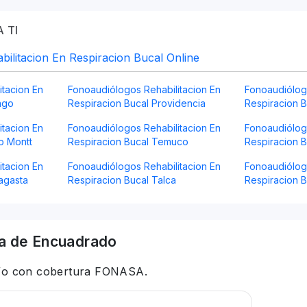
 TI
ilitacion En Respiracion Bucal Online
itacion En
Fonoaudiólogos Rehabilitacion En
Fonoaudiólogo
ago
Respiracion Bucal Providencia
Respiracion 
itacion En
Fonoaudiólogos Rehabilitacion En
Fonoaudiólogo
o Montt
Respiracion Bucal Temuco
Respiracion B
itacion En
Fonoaudiólogos Rehabilitacion En
Fonoaudiólogo
agasta
Respiracion Bucal Talca
Respiracion 
a
de Encuadrado
 y/o con cobertura FONASA.