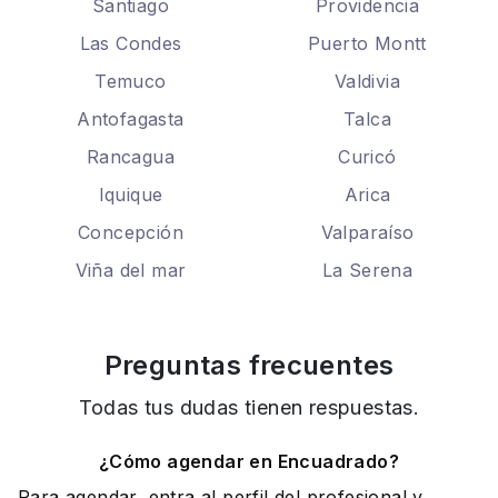
Santiago
Providencia
Las Condes
Puerto Montt
Temuco
Valdivia
Antofagasta
Talca
Rancagua
Curicó
Iquique
Arica
Concepción
Valparaíso
Viña del mar
La Serena
Preguntas frecuentes
Todas tus dudas tienen respuestas.
¿Cómo agendar en Encuadrado?
Para agendar, entra al perfil del profesional y