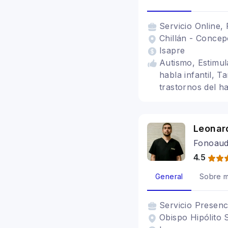
Servicio
Online, 
Chillán - Concep
Isapre
Autismo, Estimul
habla infantil, 
trastornos del h
Leonar
Fonoaud
4.5
General
Sobre m
Servicio
Presenc
Obispo Hipólito 