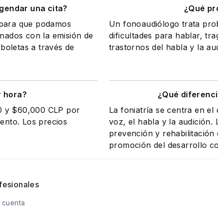
gendar una cita?
¿Qué pr
a para que podamos
Un fonoaudiólogo trata pr
onados con la emisión de
dificultades para hablar, tr
 boletas a través de
trastornos del habla y la au
r hora?
¿Qué diferenci
00 y $60,000 CLP por
La foniatría se centra en el
iento. Los precios
voz, el habla y la audición.
prevención y rehabilitación
promoción del desarrollo c
fesionales
 cuenta