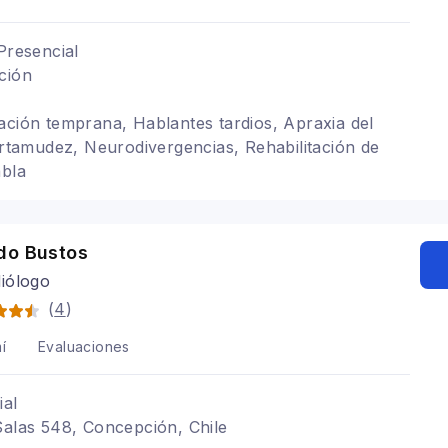
Presencial
ción
ación temprana, Hablantes tardios, Apraxia del
Tartamudez, Neurodivergencias, Rehabilitación de
abla
do Bustos
iólogo
(
4
)
í
Evaluaciones
ial
Salas 548, Concepción, Chile