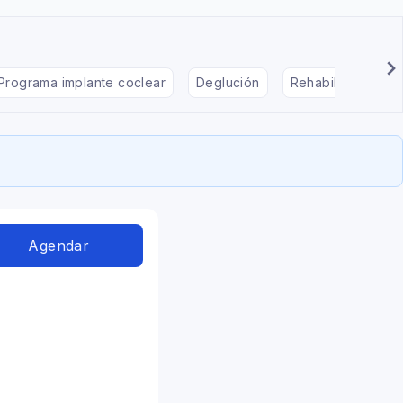
Programa implante coclear
Deglución
Rehabilitación en
Agendar