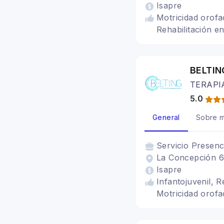
Isapre
Motricidad orofac
Rehabilitación en
BELTIN
TERAPI
5.0
General
Sobre m
Servicio
Presenc
La Concepción 65
Isapre
Infantojuvenil, R
Motricidad orofa