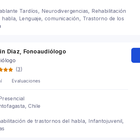
Hablante Tardíos, Neurodivergencias, Rehabilitación
l habla, Lenguaje, comunicación, Trastorno de los
a
in Diaz, Fonoaudiólogo
iólogo
(
3
)
í
Evaluaciones
Presencial
tofagasta, Chile
ilitación de trastornos del habla, Infantojuvenil,
as