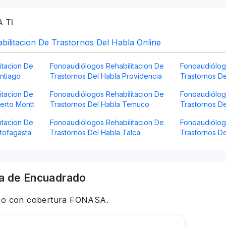
 TI
ilitacion De Trastornos Del Habla Online
itacion De
Fonoaudiólogos Rehabilitacion De
Fonoaudiólog
ntiago
Trastornos Del Habla Providencia
Trastornos D
itacion De
Fonoaudiólogos Rehabilitacion De
Fonoaudiólog
erto Montt
Trastornos Del Habla Temuco
Trastornos De
itacion De
Fonoaudiólogos Rehabilitacion De
Fonoaudiólog
tofagasta
Trastornos Del Habla Talca
Trastornos D
a
de Encuadrado
 y/o con cobertura FONASA.