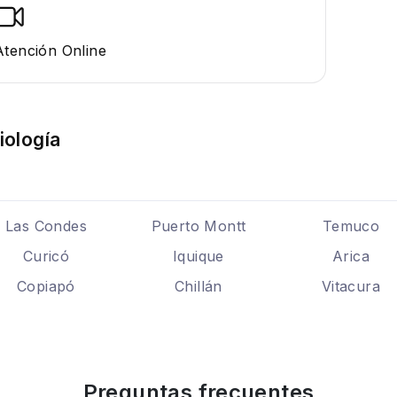
Atención Online
iología
Las Condes
Puerto Montt
Temuco
Curicó
Iquique
Arica
Copiapó
Chillán
Vitacura
Preguntas frecuentes