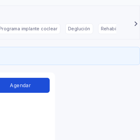
Programa implante coclear
Deglución
Rehabilitación en
Agendar