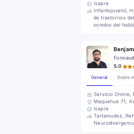
Isapre
Infantojuvenil, 
de trastornos de
sonidos del habl
Benjam
Fonoaud
5.0
General
Sobre m
Servicio
Online, 
Maquehue 71, An
Isapre
Tartamudez, Rehab
Neurodivergenci