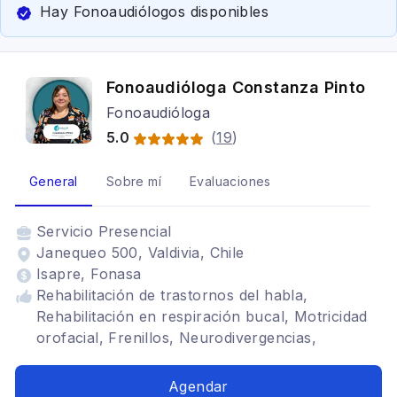
Hay Fonoaudiólogos disponibles
Fonoaudióloga Constanza Pinto
Fonoaudióloga
5.0
(
19
)
General
Sobre mí
Evaluaciones
Servicio
Presencial
Janequeo 500, Valdivia, Chile
Isapre, Fonasa
Rehabilitación de trastornos del habla,
Rehabilitación en respiración bucal, Motricidad
orofacial, Frenillos, Neurodivergencias,
Infantojuvenil, Frenillo lingual, Lectoescritura
Agendar