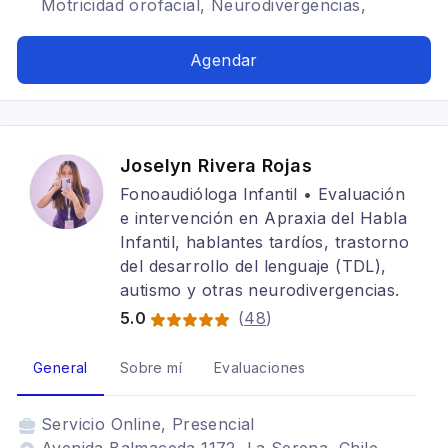
Motricidad orofacial, Neurodivergencias,
Tartamudez, selectividad alimentaria, apraxia del
habla, autismo
Agendar
Joselyn Rivera Rojas
Fonoaudióloga Infantil • Evaluación
e intervención en Apraxia del Habla
Infantil, hablantes tardíos, trastorno
del desarrollo del lenguaje (TDL),
autismo y otras neurodivergencias.
5.0
(
48
)
General
Sobre mí
Evaluaciones
Servicio
Online, Presencial