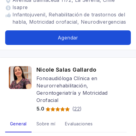
Avenida Balmaceda 1172, La Serena, Chile
Isapre
Infantojuvenil, Rehabilitación de trastornos del
habla, Motricidad orofacial, Neurodivergencias
Agendar
Nicole Salas Gallardo
Fonoaudióloga Clínica en
Neurorrehabilitación,
Gerontogeriatría y Motricidad
Orofacial
5.0
(
22
)
General
Sobre mí
Evaluaciones