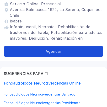
Servicio
Online, Presencial
Avenida Balmaceda 1622, La Serena, Coquimbo,
Chile
Isapre
Infantojuvenil, Neonatal, Rehabilitación de
trastornos del habla, Rehabilitación para adultos
mayores, Deglución, Rehabilitación en
respiración bucal, Afasias, Motricidad orofacial,
Frenillos, Neurodivergencias, Tartamudez,
Agendar
paralisis facial, reposicionamiento vestibular,
Motrocidad orofacial
SUGERENCIAS PARA TI
Fonoaudiólogos Neurodivergencias Online
Fonoaudiólogos Neurodivergencias Santiago
Fonoaudiólogos Neurodivergencias Providencia