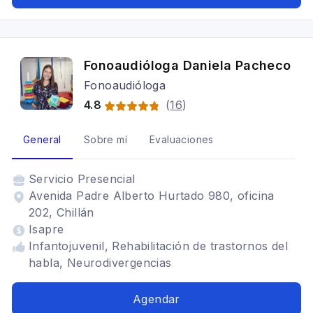
Fonoaudióloga Daniela Pacheco
Fonoaudióloga
4.8
(
16
)
General
Sobre mí
Evaluaciones
Servicio
Presencial
Avenida Padre Alberto Hurtado 980, oficina
202, Chillán
Isapre
Infantojuvenil, Rehabilitación de trastornos del
habla, Neurodivergencias
Agendar