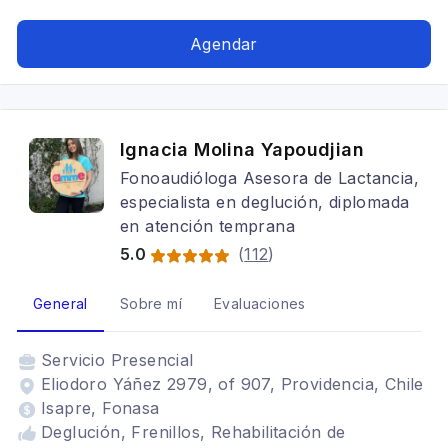
Rehabilitación para adultos mayores,
Rehabilitación en respiración bucal
Agendar
Ignacia Molina Yapoudjian
Fonoaudióloga Asesora de Lactancia,
especialista en deglución, diplomada
en atención temprana
5.0
(
112
)
General
Sobre mí
Evaluaciones
Servicio
Presencial
Eliodoro Yáñez 2979, of 907, Providencia, Chile
Isapre, Fonasa
Deglución, Frenillos, Rehabilitación de