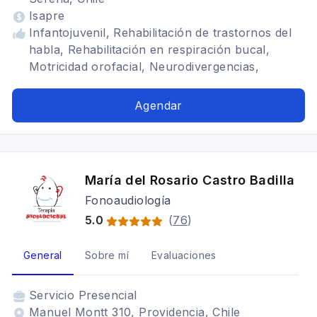
Isapre
Infantojuvenil, Rehabilitación de trastornos del
habla, Rehabilitación en respiración bucal,
Motricidad orofacial, Neurodivergencias,
Tartamudez, selectividad alimentaria, apraxia del
habla, autismo
Agendar
María del Rosario Castro Badilla
Fonoaudiología
5.0
(
76
)
General
Sobre mí
Evaluaciones
Servicio
Presencial
Manuel Montt 310, Providencia, Chile