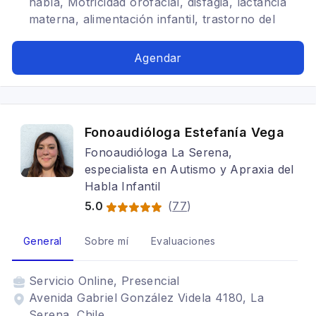
habla, Motricidad orofacial, disfagia, lactancia
materna, alimentación infantil, trastorno del
desarrollo del lenguaje, frenillo lingual,
selectividad alimentaria, rechazo alimentario
Agendar
Fonoaudióloga Estefanía Vega
Fonoaudióloga La Serena,
especialista en Autismo y Apraxia del
Habla Infantil
5.0
(
77
)
General
Sobre mí
Evaluaciones
Servicio
Online, Presencial
Avenida Gabriel González Videla 4180, La
Serena, Chile