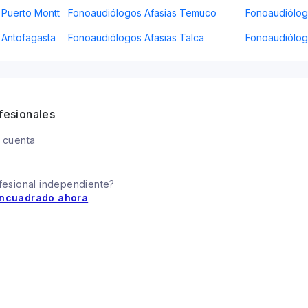
 Puerto Montt
Fonoaudiólogos Afasias Temuco
Fonoaudiólogo
 Antofagasta
Fonoaudiólogos Afasias Talca
Fonoaudiólog
fesionales
 cuenta
fesional independiente?
ncuadrado ahora