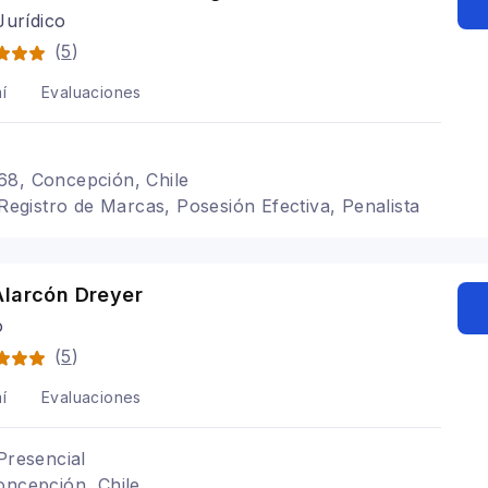
Jurídico
(
5
)
í
Evaluaciones
68, Concepción, Chile
 Registro de Marcas, Posesión Efectiva, Penalista
Alarcón Dreyer
o
(
5
)
í
Evaluaciones
Presencial
oncepción, Chile