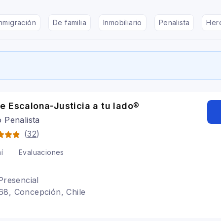
nmigración
De familia
Inmobiliario
Penalista
Her
e Escalona-Justicia a tu lado®
 Penalista
(
32
)
í
Evaluaciones
Presencial
68, Concepción, Chile