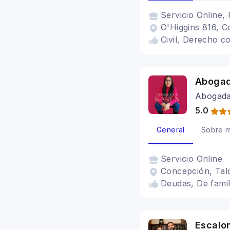
Servicio
Online, 
O'Higgins 816, C
Civil, Derecho c
Abogad
Abogad
5.0
General
Sobre m
Servicio
Online
Concepción, Tal
Deudas, De famili
Escalo