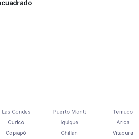
ncuadrado
o
Las Condes
Puerto Montt
Temuco
Curicó
Iquique
Arica
Copiapó
Chillán
Vitacura