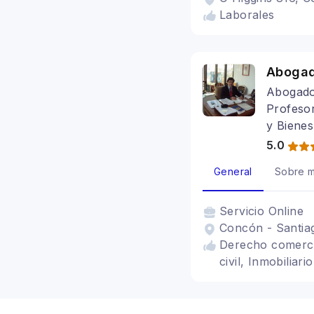
Laborales
Abogad
Abogado
Profesor
y Biene
5.0
General
Sobre m
Servicio
Online
Concón - Santia
Derecho comercia
civil, Inmobiliari