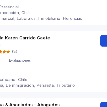
Presencial
oncepción, Chile
omercial, Laborales, Inmobiliario, Herencias
a Karen Garrido Gaete
a
(
8
)
í
Evaluaciones
cahuano, Chile
a, De inmigración, Penalista, Tributario
na & Asociados - Abogados