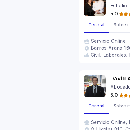
Estudio 
5.0
General
Sobre m
Servicio
Online
Barros Arana 16
Civil, Laborales,
David 
Abogad
5.0
General
Sobre m
Servicio
Online, 
O'Higgins 816, C