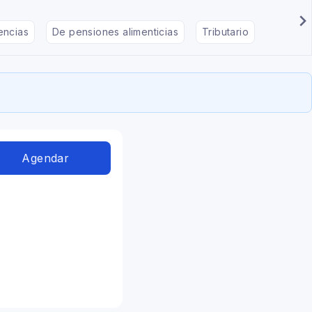
encias
De pensiones alimenticias
Tributario
De divo
Agendar