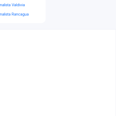
lista Valdivia
alista Rancagua